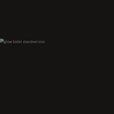
Glow
waschbecken freistehend
Glow
bidet standversion