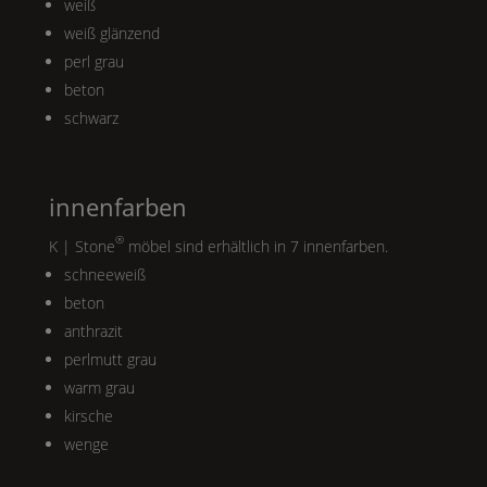
weiß
weiß glänzend
perl grau
beton
schwarz
innenfarben
®
K | Stone
möbel sind erhältlich in 7 innenfarben.
schneeweiß
beton
anthrazit
perlmutt grau
warm grau
kirsche
wenge