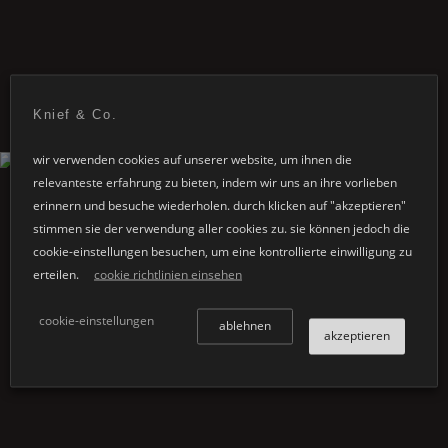
Glow
aufsatzwaschbecken
Knief & Co.
wir verwenden cookies auf unserer website, um ihnen die
relevanteste erfahrung zu bieten, indem wir uns an ihre vorlieben
erinnern und besuche wiederholen. durch klicken auf "akzeptieren"
stimmen sie der verwendung aller cookies zu. sie können jedoch die
cookie-einstellungen besuchen, um eine kontrollierte einwilligung zu
erteilen.
cookie richtlinien einsehen
cookie-einstellungen
ablehnen
akzeptieren
Glow
badewanne asymmetrisch links