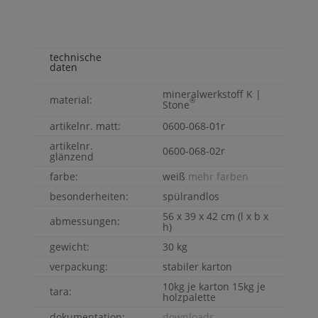
technische
daten
mineralwerkstoff
K |
material:
®
Stone
artikelnr. matt:
0600-068-01r
artikelnr.
0600-068-02r
glänzend
farbe:
weiß
mehr farben
besonderheiten:
spülrandlos
56 x 39 x 42 cm (l x b x
abmessungen:
h)
gewicht:
30 kg
verpackung:
stabiler karton
10kg je karton 15kg je
tara:
holzpalette
dokumentation:
downloads