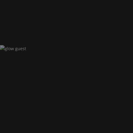
Glow
bidet wandversion
Glow
guest