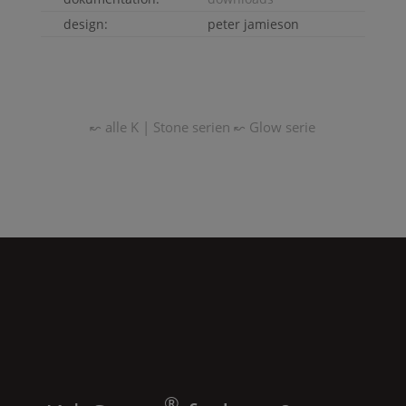
design:
peter jamieson
↜ alle
K | Stone
serien
↜
Glow
serie
®