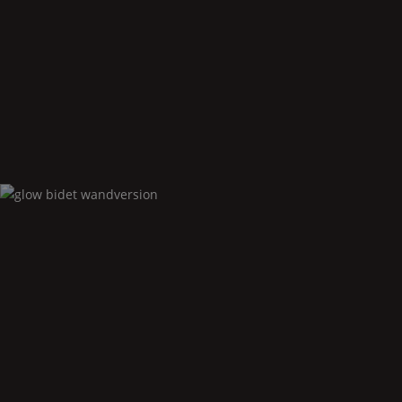
Glow
badewanne symmetrisch
Glow
bidet wandversion