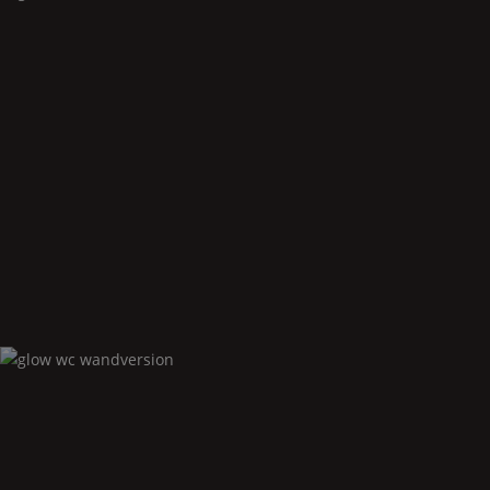
Glow
wc standversion