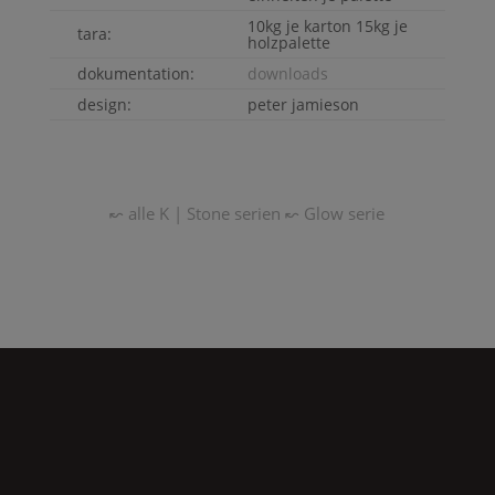
10kg je karton 15kg je
tara:
holzpalette
dokumentation:
downloads
design:
peter jamieson
↜ alle
K | Stone
serien
↜
Glow
serie