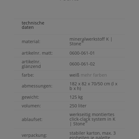
technische
daten
mineralwerkstoff
K |
material:
®
Stone
artikelnr. matt:
0600-061-01
artikelnr.
0600-061-02
glänzend
farbe:
weiß
mehr farben
182 x 82 x 70/50 cm (l x
abmessungen:
b x h)
gewicht:
125 kg
volumen:
250 liter
werkseitig montiertes
click-clack system in
K
ablaufset:
®
| Stone
stabiler karton, max. 3
verpackung:
einheiten je palette