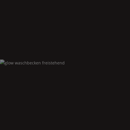
Glow
wc wandversion
Glow
waschbecken freistehend