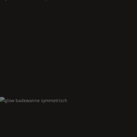
Glow
badewanne asymmetrisch rechts