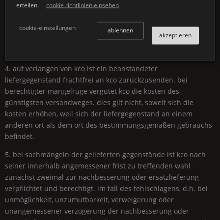
erteilen.
cookie richtlinien einsehen
einem früheren zeitpunkt erkennbar, ist jedoch dieser frühere
zeitpunkt für den beginn der rügefrist maßgeblich.
cookie-einstellungen
ablehnen
akzeptieren
wegen unerheblicher mängel darf der kunde die lieferung
nicht verweigern.
4. auf verlangen von kco ist ein beanstandeter
liefergegenstand frachtfrei an kco zurückzusenden. bei
berechtigter mängelrüge vergütet kco die kosten des
günstigsten versandweges. dies gilt nicht, soweit sich die
kosten erhöhen, weil sich der liefergegenstand an einem
anderen ort als dem ort des bestimmungsgemäßen gebrauchs
befindet.
5. bei sachmängeln der gelieferten gegenstände ist kco nach
seiner innerhalb angemessener frist zu treffenden wahl
zunächst zweimal zur nachbesserung oder ersatzlieferung
verpflichtet und berechtigt. im fall des fehlschlagens, d.h. bei
unmöglichkeit, unzumutbarkeit, verweigerung oder
unangemessener verzögerung der nachbesserung oder