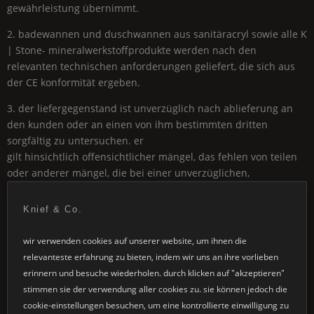
gewährleistung übernimmt.
2. badewannen und duschwannen aus sanitäracryl sowie alle
K
| Stone
- mineralwerkstoffprodukte werden nach den
relevanten technischen anforderungen geliefert, die sich aus
der
CE
konformität ergeben.
3. der liefergegenstand ist unverzüglich nach ablieferung an
den kunden oder an einen von ihm bestimmten dritten
sorgfältig zu untersuchen. er
gilt hinsichtlich offensichtlicher mängel, das fehlen von teilen
oder anderer mängel, die bei einer unverzüglichen,
sorgfältigen untersuchung erkennbar gewesen wären, als vom
kunden genehmigt, wenn kco nicht innerhalb sieben werktagen
Knief & Co.
nach ablieferung eine schriftliche mängelrüge zugeht.
wir verwenden cookies auf unserer website, um ihnen die
hinsichtlich anderer wesentlicher mängel gelten die
relevanteste erfahrung zu bieten, indem wir uns an ihre vorlieben
liefergegenstände als vom kunden genehmigt, wenn die
erinnern und besuche wiederholen. durch klicken auf "akzeptieren"
mängelrüge kco nicht binnen sieben werktagen nach dem
stimmen sie der verwendung aller cookies zu. sie können jedoch die
zeitpunkt zugeht, in dem sich der mangel zeigte. war der
cookie-einstellungen besuchen, um eine kontrollierte einwilligung zu
mangel bei normaler verwendung für den kunden bereits zu