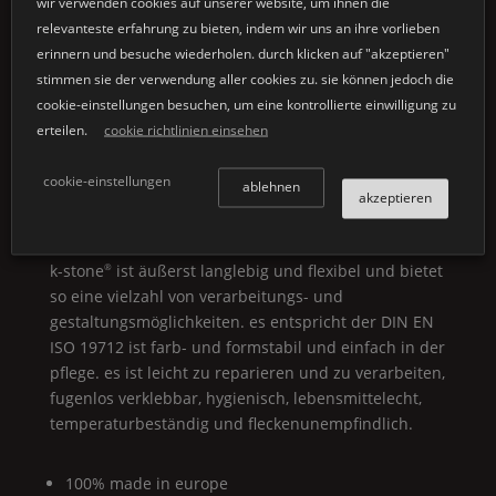
wir verwenden cookies auf unserer website, um ihnen die
individuelle produktkonzepte. der mineralwerkstoff
relevanteste erfahrung zu bieten, indem wir uns an ihre vorlieben
lässt sich nahezu grenzenlos verarbeiten und bietet
erinnern und besuche wiederholen. durch klicken auf "akzeptieren"
unendlichen raum für ausgefallene ideen. seine
stimmen sie der verwendung aller cookies zu. sie können jedoch die
einzigartige rezeptur verleiht k-stone
eine
®
cookie-einstellungen besuchen, um eine kontrollierte einwilligung zu
außergewöhnlich einmalige haptik! der dadurch
erteilen.
cookie richtlinien einsehen
erzielte hohe glanzgrad und die glatte, porenfreie
oberfläche machen das produkt unverwechselbar
cookie-einstellungen
ablehnen
akzeptieren
und zum unikat im bereich des hochwertigen
mineralwerkstoffs.
k-stone
ist äußerst langlebig und flexibel und bietet
®
so eine vielzahl von verarbeitungs- und
gestaltungsmöglichkeiten. es entspricht der
DIN
EN
ISO
19712 ist farb- und formstabil und einfach in der
pflege. es ist leicht zu reparieren und zu verarbeiten,
fugenlos verklebbar, hygienisch, lebensmittelecht,
temperaturbeständig und fleckenunempfindlich.
100% made in europe