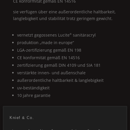
CE
konformität gemäß
EN
14516
sie verfügen über eine außerordentliche haltbarkeit,
langlebigkeit und stabilität trotz geringem gewicht.
vernetzt gegossenes
Lucite
sanitäracryl
®
produktion „made in europe“
LGA
-zertifizierung gemäß
EN
198
CE
konformität gemäß
EN
14516
zertifizierung gemäß
DIN
4109 und
SIA
181
verstärkte innen- und außenschale
außerordentliche haltbarkeit & langlebigkeit
uv-beständigkeit
10 jahre garantie
k i stone
mineralwerkstoff
®
Knief & Co.
k-stone
ist die lösung für vielseitige und
®