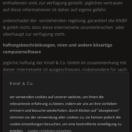
enthaltenen sind, zur verfügung gestellt. jegliches vertrauen
auf diese informationen ist daher auf eigene gefahr.
unbeschadet der vorstehenden regelung, garantiert die
KNIEF
& gmbh nicht, dass diese internetseite ununterbrochen oder
überhaupt zur verfügung steht.
haftungsbeschränkungen, viren und andere bösartige
computersoftware
jegliche haftung der
Knief & Co.
GmbH
im zusammenhang mit
dieser internetseite ist ausgeschlossen, insbesondere für sach-
und rechtsmängel in bezug auf den inhalt, die verwendung
oder auf andere weise.
Knief & Co.
die informationen auf der internetseite können spezifikationen
wir verwenden cookies auf unserer website, um ihnen die
oder sonstige beschreibungen enthalten, die bei einzelnen
relevanteste erfahrung zu bieten, indem wir uns an ihre vorlieben
produkten in bestimmten fällen ( beispielsweise auf grund von
erinnern und besuche wiederholen. durch klicken auf "akzeptieren"
produktänderungen ) nicht zur verfügung stehen.
stimmen sie der verwendung aller cookies zu. sie können jedoch die
cookie-einstellungen besuchen, um eine kontrollierte einwilligung zu
die
Knief & Co.
GmbH
übernimmt keine haftung für die inhalte
erteilen.
cookie richtlinien einsehen
externer links. für den inhalt der verlinkten seiten tragen