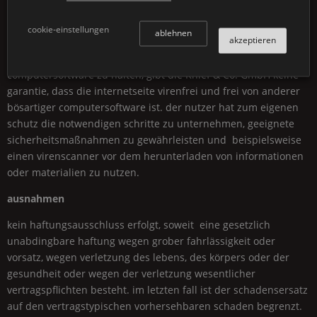
ausschließlich deren betreiber die alleinige verantwortung.
cookie-einstellungen
ablehnen
akzeptieren
obwohl die
Knief & Co.
GmbH
stets bemüht ist, diese
internetseite frei von viren und anderer bösartiger
computersoftware zu halten, gibt die
Knief & Co.
GmbH
keine
garantie, dass die internetseite virenfrei und frei von anderer
bösartiger computersoftware ist. der nutzer hat zum eigenen
schutz die notwendigen schritte zu unternehmen, geeignete
sicherheitsmaßnahmen zu gewährleisten und beispielsweise
einen virenscanner vor dem herunterladen von informationen
oder materialien zu nutzen.
ausnahmen
kein haftungsausschluss erfolgt, soweit eine gesetzlich
unabdingbare haftung wegen grober fahrlässigkeit oder
vorsatz, wegen verletzung des lebens, des körpers oder der
gesundheit oder wegen der verletzung wesentlicher
vertragspflichten besteht. im letzten fall ist der schadensersatz
auf den vertragstypischen vorhersehbaren schaden begrenzt.