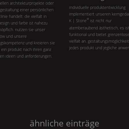
uellen architekturprojekte oder
individuelle produktentwicklung
gestaltung einer persönlichen
implementiert unseren kerngeda
inie handelt: die vielfalt in
®
K | Stone
ist nicht nur
design und farbe ist nahezu
atemberaubend ästhetisch, es is
öpflich. nutzen sie unser
funktional und bietet grenzenlos
ow und unsere
vielfalt an. gestaltungsmöglichkei
ngskompetenz und kreieren sie
jedes produkt und jegliche anwe
 ein produkt nach ihren ganz
len ideen und anforderungen.
ähnliche einträge