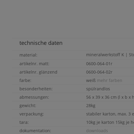
technische daten
mineralwerkstoff
K | S
material:
artikelnr. matt:
0600-064-01r
artikelnr. glänzend
0600-064-02r
farbe:
weiß
mehr farben
besonderheiten:
spülrandlos
abmessungen:
56 x 39 x 36 cm (l x b x 
gewicht:
28kg
verpackung:
stabiler karton, max. 3 
tara:
10kg je karton 15kg je h
dokumentation:
downloads