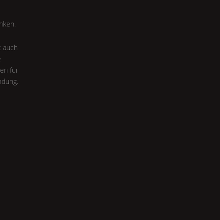
nken.
t auch
e
ten für
ndung.