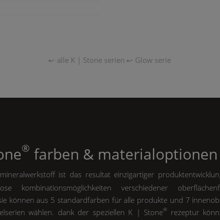
↜ alle
K | Stone
serien
↜
Glow
serie
®
tone
farben & materialoptionen
ineralwerkstoff ist das resultat einzigartiger produktentwicklu
ose kombinationsmöglichkeiten verschiedener oberfläche
 sie können aus 5 standardfarben für alle produkte und 7 innenob
®
lserien wählen. dank der speziellen
K | Stone
rezeptur könn