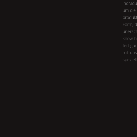
individ
um die 
produktl
Form
, 
unersch
know-h
fertigu
mit uns
speziel