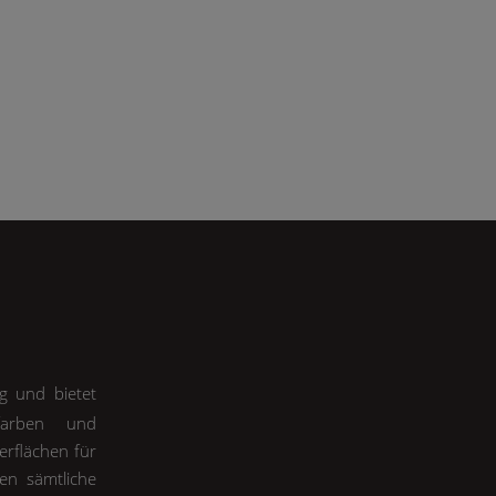
ng und bietet
nfarben und
erflächen für
en sämtliche