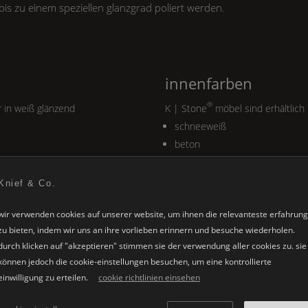
bis zu einem speziellen glanzgrad poliert werden.
innenfarben
®
r in weiß glänzend
K | Stone
möbel sind erhältlich 
schneeweiß
beton
anthrazit
perlmutt grau
Knief & Co.
warm grau
wir verwenden cookies auf unserer website, um ihnen die relevanteste erfahrung
kirsche
zu bieten, indem wir uns an ihre vorlieben erinnern und besuche wiederholen.
wenge
durch klicken auf "akzeptieren" stimmen sie der verwendung aller cookies zu. sie
können jedoch die cookie-einstellungen besuchen, um eine kontrollierte
einwilligung zu erteilen.
cookie richtlinien einsehen