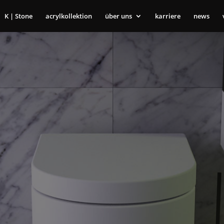
K | Stone
acrylkollektion
über uns
karriere
news