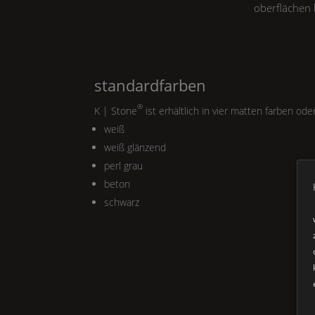
oberflächen 
standardfarben
®
K | Stone
ist erhältlich in vier matten farben ode
weiß
weiß glänzend
perl grau
beton
schwarz