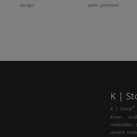
design:
peter jamieson
K | S
®
K | Stone
m
ihnen endl
materialien.
unsere möbe