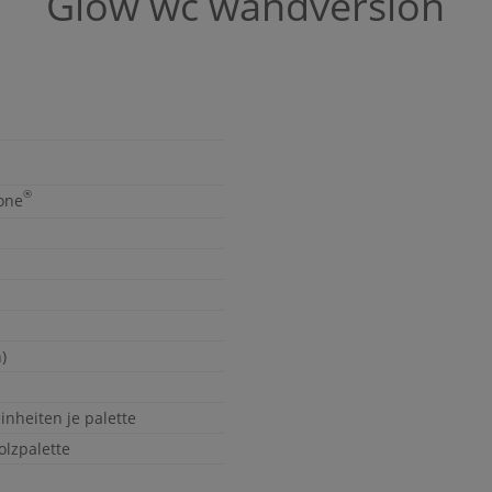
Glow
wc wandversion
®
tone
h)
einheiten je palette
olzpalette