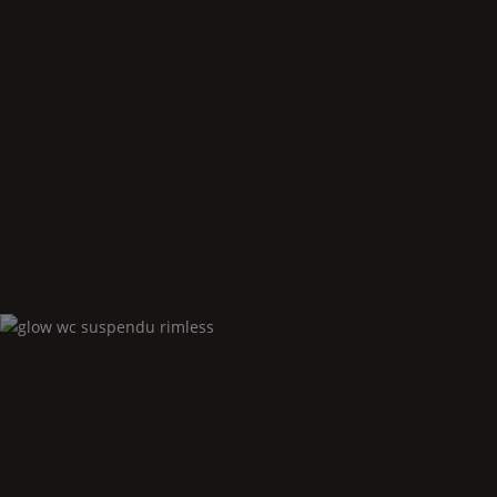
Glow
rimless wc au sol