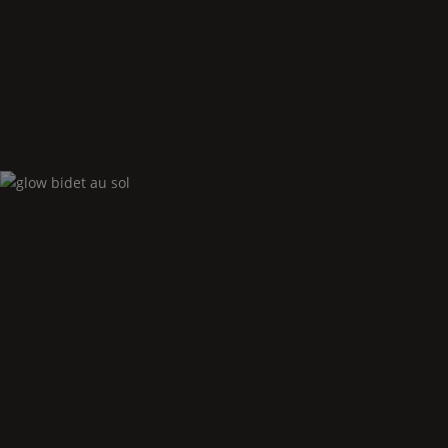
Glow
wc suspendu rimless
Glow
bidet au sol