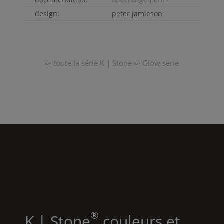
design:
peter jamieson
↜ toute la série
K | Stone
↜
Glow
serie
®
K | Stone
couleurs et