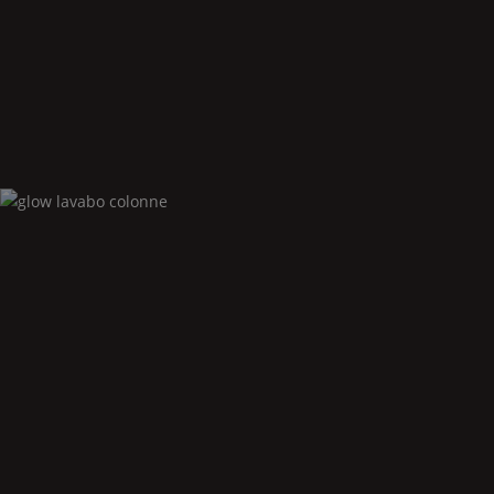
Glow
lavabo à poser
Glow
lavabo colonne