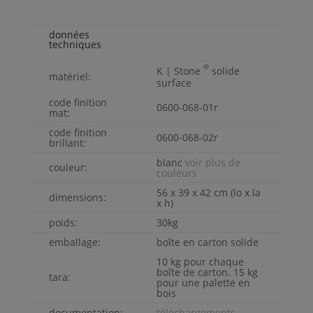
données
techniques
®
K | Stone
solide
matériel:
surface
code finition
0600-068-01r
mat:
code finition
0600-068-02r
brillant:
blanc
voir plus de
couleur:
couleurs
56 x 39 x 42 cm (lo x la
dimensions:
x h)
poids:
30kg
emballage:
boîte en carton solide
10 kg pour chaque
boîte de carton. 15 kg
tara:
pour une palette en
bois
documentation:
téléchargements