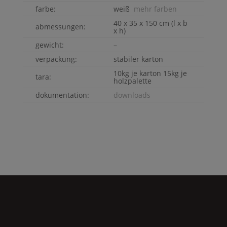
farbe:
weiß
mehr farben
40 x 35 x 150 cm (l x b
abmessungen:
x h)
gewicht:
–
verpackung:
stabiler karton
10kg je karton 15kg je
tara:
holzpalette
dokumentation:
downloads