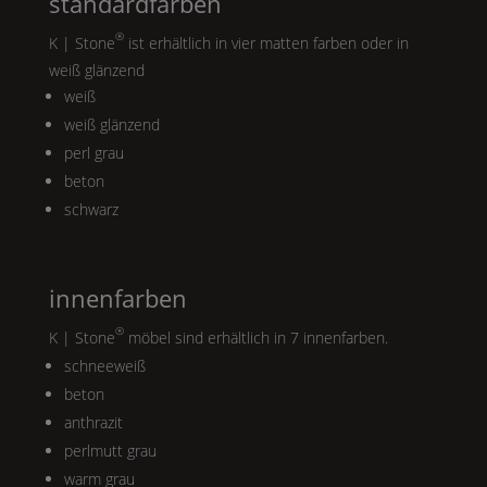
standardfarben
®
K | Stone
ist erhältlich in vier matten farben oder in
weiß glänzend
weiß
weiß glänzend
perl grau
beton
schwarz
innenfarben
®
K | Stone
möbel sind erhältlich in 7 innenfarben.
schneeweiß
beton
anthrazit
perlmutt grau
warm grau