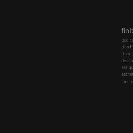
fini
que ce
d’arch
d‘une
des fo
est qu
esthé
foncti