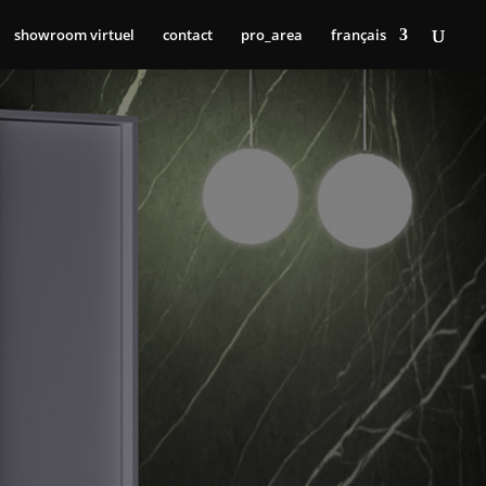
showroom virtuel
contact
pro_area
français