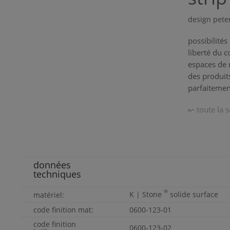
design pete
possibilités
liberté du c
espaces de 
des produit
parfaitemen
↜ toute la 
données
techniques
®
K | Stone
solide surface
matériel:
code finition mat:
0600-123-01
code finition
0600-123-02