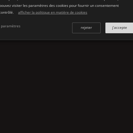
cerise
pouvez visiter les paramètres des cookies pour fournir un consentement
wenge
contrôlé.
afficher la politique en matière de cookies
paramètres
rejeter
j'accepte