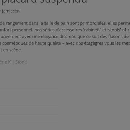
r jamieson
 de rangement dans la salle de bain sont primordiales. elles perm
onfort personnel. nos séries d’accessoires ‘cabinets’ et ‘stools’ off
rangement avec une élégance discrète. que ce soit des flacons d
s cosmétiques de haute qualité – avec nos étagègres vous les met
t en scène.
série
K | Stone