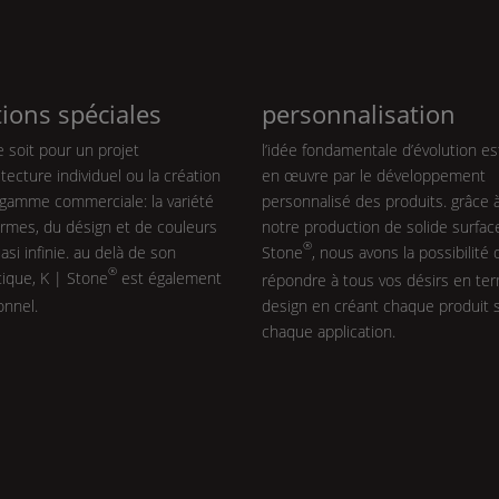
tions spéciales
personnalisation
 soit pour un projet
l’idée fondamentale d’évolution e
itecture individuel ou la création
en œuvre par le développement
 gamme commerciale: la variété
personnalisé des produits. grâce 
rmes, du désign et de couleurs
notre production de solide surfa
®
asi infinie. au delà de son
Stone
, nous avons la possibilité 
®
tique,
K | Stone
est également
répondre à tous vos désirs en te
onnel.
design en créant chaque produit 
chaque application.