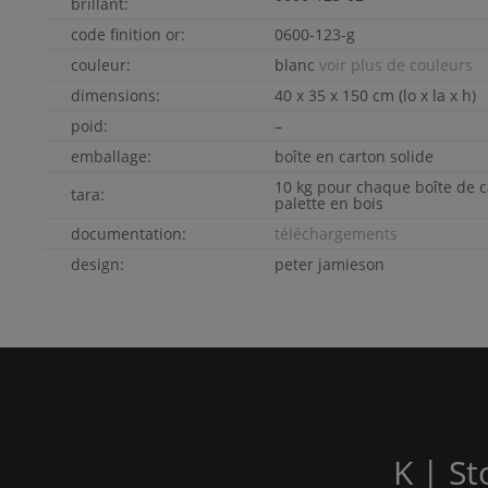
brillant:
code finition or:
0600-123-g
couleur:
blanc
voir plus de couleurs
dimensions:
40 x 35 x 150 cm (lo x la x h)
poid:
–
emballage:
boîte en carton solide
10 kg pour chaque boîte de c
tara:
palette en bois
documentation:
téléchargements
design:
peter jamieson
K | S