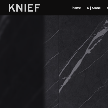
home
K | Stone