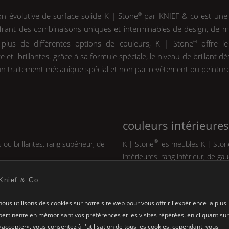
on évolutive de surface solide
K | Stone
®
par
KNIEF
& co est une
frant des combinaisons uniques et interminables de design, de m
 plus de différentes options de couleurs,
K | Stone
®
offre le
te et brillantes. grâce à sa formule spéciale, le niveau de brillant dé
n traitement mécanique spécial et non par revêtement ou peinture
couleurs intérieure
®
ou brillantes. rang supérieur, de
K | Stone
les meubles
K | Ston
intérieures. rang inférieur, de gau
blanc neige
Knief & Co.
gris béton
anthracite foncé
nous utilisons des cookies sur notre site web pour vous offrir l'expérience la plus
gris nacre
pertinente en mémorisant vos préférences et les visites répétées. en cliquant sur
gris chaud
«accepter», vous consentez à l'utilisation de tous les cookies. cependant, vous