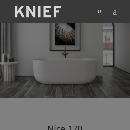
Nice
170