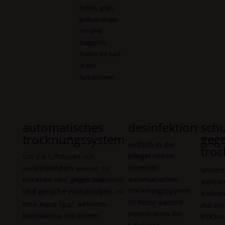
türkis, grün,
gelb, orange,
rot und
magenta
hüllen ihr bad
in ein
farbenmeer.
automatisches
desinfektion
schu
trocknungssystem
geg
einfach in der
troc
pflege! neben
um die luftdüsen von
unserem
verbleibendem wasser zu
unser
automatischen
trocknen und gegen bakterien
wellne
trocknungssystem
und gerüche vorzubeugen, ist
badew
ist keine weitere
eine
Aqua Spa
wellness-
®
mit ei
desinfektion der
badewanne mit einem
trockn