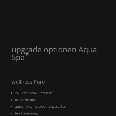
upgrade optionen
Aqua
®
Spa
wellness
Pure
24 ultra flache luftdüsen
ozon therapie
automatisches trocknungssystem
fernbedienung