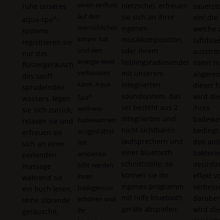
einen einfluss
nietzsche). erfreuen
ruhe unseres
sauerst
auf den
sie sich an ihrer
ein! die 
aqua-spa
-
®
menschlichen
eigenen
welche 
systems
körper hat
musikkomposition,
luftdüs
registrieren sie
und den
oder ihrem
ausströ
nur das
energie-level
lieblingsradiosender
somit m
flüstergeräusch
verbessern
mit unserem
angereic
des sanft
kann.
Aqua
integrierten
dieser f
sprudelnden
soundsystem. das
wird die
Spa
®
wassers. legen
set besteht aus 2
ihres
wellness-
sie sich zurück,
integrierten und
badewas
badewannen
relaxen sie und
nicht sichtbaren
bedingt
ausgestattet
erfreuen sie
lautsprechern und
den anti
mit
sich an einer
einer bluetooth
bakteri
ambiente-
perlenden
schnittstelle. so
desinfi
licht werden
massage
können sie ihr
effekt v
ihren
während sie
eigenes programm
verbesse
badegenuss
ein buch lesen,
mit hilfe bluetooth
darüber
erhöhen und
ohne störende
geräte abspielen.
wird die
ihr
geräusche,