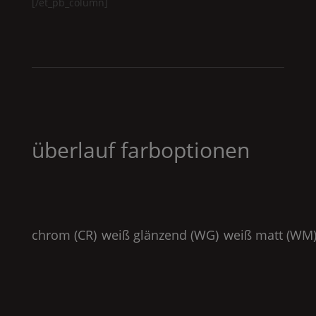
[/et_pb_column]
überlauf farboptionen
chrom (
CR
)
weiß glänzend (
WG
)
weiß matt (
WM