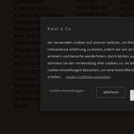
luftdüsen
automatischen
ausgest
notwendig. das
trocknungssystem
welche
eventuell in die
ausgestattet. 15 minuten
trockn
luftdüsen
nachdem das wasser aus der
ohne
eingetretene wasser
wanne gelassen wurde wird
Knief & Co.
wasser
wird vollständig
diese funktion automatisch
verhind
herausgeblasen. so
wir verwenden cookies auf unserer website, um ihn
aktiviert und benötigt 2
übernimmt die
relevanteste erfahrung zu bieten, indem wir uns an 
minuten. das sichert ihnen
reinigung sich
erinnern und besuche wiederholen. durch klicken au
eine unproblematische und
selbst.
stimmen sie der verwendung aller cookies zu. sie k
lang anhaltende freude bei
cookie-einstellungen besuchen, um eine kontrolliert
der benutzung der
Aqua Spa
®
erteilen.
cookie richtlinien einsehen
badewanne. das
trocknungssystem kann
cookie-einstellungen
ablehnen
ebenfalls manuell mit der
fernbedienung gestartet
werden.