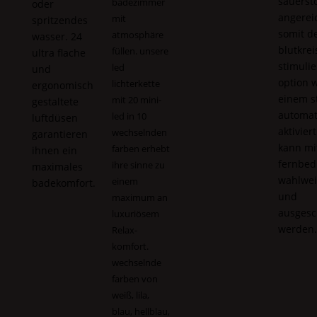
sauersto
badezimmer
oder
angerei
mit
spritzendes
somit d
atmosphäre
wasser. 24
blutkrei
füllen. unsere
ultra flache
stimulie
led
und
option w
lichterkette
ergonomisch
einem s
mit 20 mini-
gestaltete
automat
led in 10
luftdüsen
aktivier
wechselnden
garantieren
kann mi
farben erhebt
ihnen ein
fernbed
ihre sinne zu
maximales
wahlwei
einem
badekomfort.
und
maximum an
ausgesc
luxuriösem
werden
Relax
-
komfort.
wechselnde
farben von
weiß, lila,
blau, hellblau,