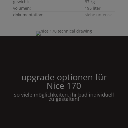
gewicht:
37 kg
volumen:
195 liter
dokumentation:
siehe unten
upgrade optionen für
Nice
170
so viele möglichkeiten, ihr bad individuell
zu gestalten!