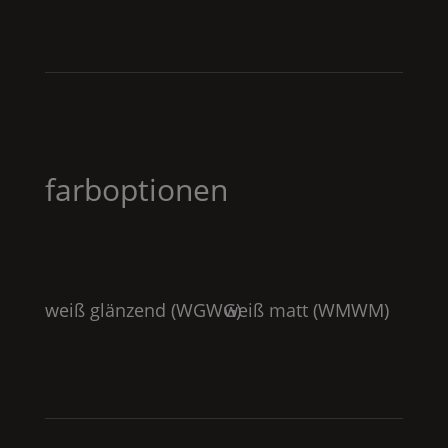
farboptionen
weiß glänzend (
WGWG
weiß matt (
)
WMWM
)