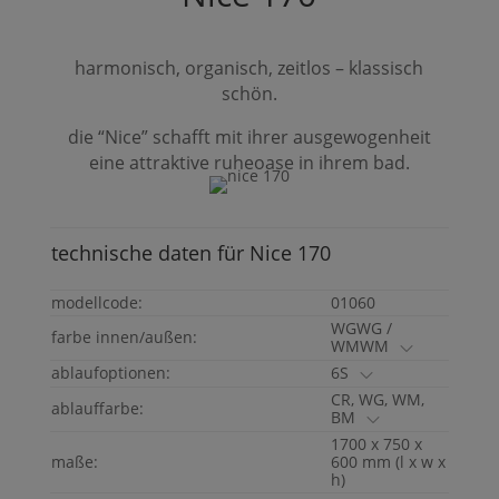
harmonisch, organisch, zeitlos – klassisch
schön.
die “
Nice
” schafft mit ihrer ausgewogenheit
eine attraktive ruheoase in ihrem bad.
technische daten für
Nice
170
modellcode:
01060
WGWG /
farbe innen/außen:
WMWM
ablaufoptionen:
6S
CR, WG, WM,
ablauffarbe:
BM
1700 x 750 x
maße:
600 mm (l x w x
h)