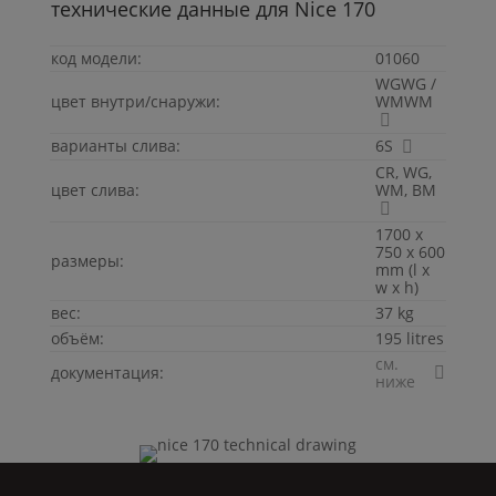
технические данные для
Nice
170
код модели:
01060
WGWG /
цвет внутри/снаружи:
WMWM
варианты слива:
6S
CR, WG,
цвет слива:
WM, BM
1700 x
750 x 600
размеры:
mm (l x
w x h)
вес:
37 kg
объём:
195 litres
см.
документация:
ниже