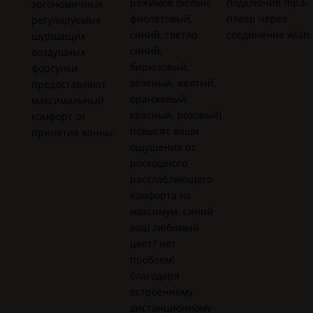
режимов (белый,
подключив mp3-
эргономичных
фиолетовый,
плеер через
регулируемых
синий, светло
соединение wlan.
шуршащих
синий,
воздушных
бирюзовый,
форсунки
зеленый, желтый,
предоставляют
оранжевый,
максимальный
красный, розовый)
комфорт от
повысят ваши
принятия ванны.
ощущения от
роскошного
расслабляющего
комфорта на
максимум. синий
ваш любимый
цвет? нет
проблем!
благодаря
встроенному
дистанционному