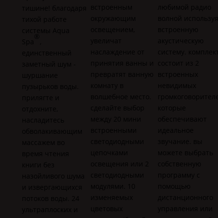
встроенным
любимой радио
тишине! благодаря
окружающим
волной использу
тихой работе
освещением,
встроенную
системы
Aqua
®
увеличат
акустическую
Spa
,
наслаждение от
систему. комплек
единственный
принятия ванны и
состоит из 2
заметный шум -
превратят ванную
встроенных
шуршание
комнату в
невидимых
пузырьков воды.
волшебное место.
громкоговорителе
прилягте и
сделайте выбор
которые
отдохните,
между 20 мини
обеспечивают
насладитесь
встроенными
идеальное
обволакивающим
светодиодными
звучание. вы
массажем во
цепочками
можете выбрать
время чтения
освещения или 2
собственную
книги без
светодиодными
программу с
назойливого шума
модулями. 10
помощью
и извергающихся
изменяемых
дистанционного
потоков воды. 24
цветовых
управления или
ультраплоских и