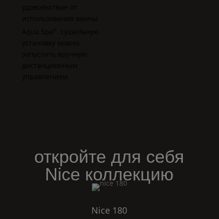
удовольствие от
использования ванны
Aqua Spa
. сушильную
®
установку можно
запустить вручную
дистанционным
управлением.
откройте для себя
Nice
коллекцию
Nice
180