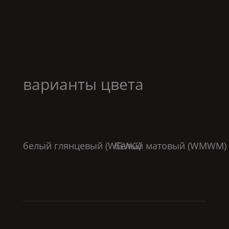
варианты цвета
белый глянцевый (
WGWG
белый матовый (
)
WMWM
)