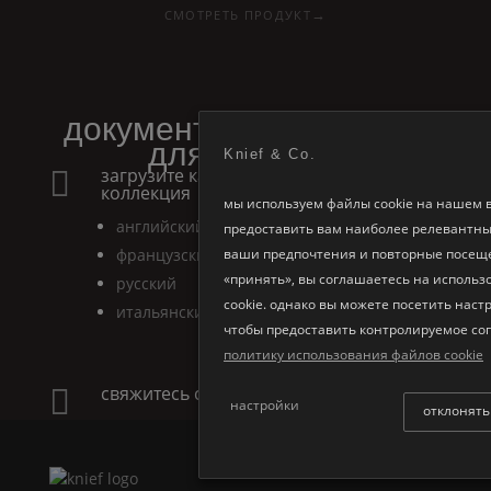
→
СМОТРЕТЬ ПРОДУКТ
документация и файлы
для загрузки
Knief & Co.
загрузите каталог акриловая

коллекция
мы используем файлы cookie на нашем в
английский
предоставить вам наиболее релевантны
ваши предпочтения и повторные посещ
французский
«принять», вы соглашаетесь на использ
русский
cookie. однако вы можете посетить наст
итальянский
чтобы предоставить контролируемое со
политику использования файлов cookie
свяжитесь с нами

настройки
отклонять