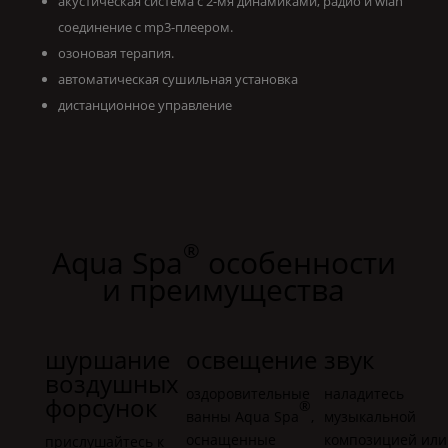
акустическая система с 2-мя динамиками, радио и wlan
соединение с mp3-плеером.
озоновая терапия.
автоматическая сушильная установка
дистанционное управление
®
Aqua Spa
особенности
и преимущества
шуршание
освещение
звук
воздушных
оздоровительные
наладитесь
форсунок
®
ванны
Aqua Spa
,
музыкальной
оснащенные
композицией или
прислушайтесь к