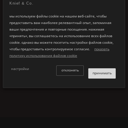
Knief & Co.
legal disclaimer
мы используем файлы cookie на нашем веб-сайте, чтобы
предоставить вам наиболее релевантный опыт, запоминая
the content of the
Knief & Co. GmbH
website is published in
ваши предпочтения и повторные посещения. нажимая
the world wide web for online access. the copyright for text,
«принять», вы соглашаетесь на использование всех файлов
graphics, pictures, design and sourcecode belongs to
Knief &
cookie. однако вы можете посетить настройки файлов cookie,
Co. GmbH
materials on this site may not be reproduced,
чтобы предоставить контролируемое согласие.
показать
distributed, transmitted, displayed, or otherwise published
политику использования файлов cookie
without the prior written permission of
Knief & Co. GmbH
©
Knief & Co. GmbH
, 2026. all rights reserved.
настройки
отклонять
принимать