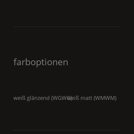
farboptionen
weiß glänzend (
WGWG
weiß matt (
)
WMWM
)