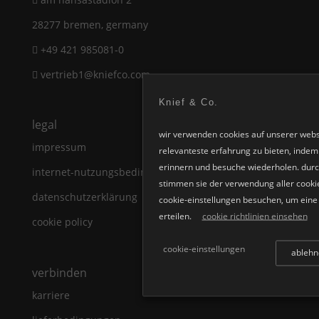
28277 bremen, germany
+49 421 985081-0
vertrieb1@kniefco.com
Knief & Co.
legal
wir verwenden cookies auf unserer webs
impressum
relevanteste erfahrung zu bieten, indem 
erinnern und besuche wiederholen. durch
internet-nutzungsbedingungen
stimmen sie der verwendung aller cookie
datenschutzerklärung
cookie-einstellungen besuchen, um eine k
erteilen.
cookie richtlinien einsehen
cookie policy
cookie-einstellungen
ablehn
verbinden
karriere