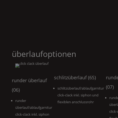
überlaufoptionen
schlitzüberlauf (6S)
runde
runder überlauf
(07)
schlitzüberlauf/ablaufgarnitur
(06)
click-clack inkl. siphon und
rund
runder
flexiblen anschlussrohr
überl
überlauf/ablaufgarnitur
click
click-clack inkl. siphon