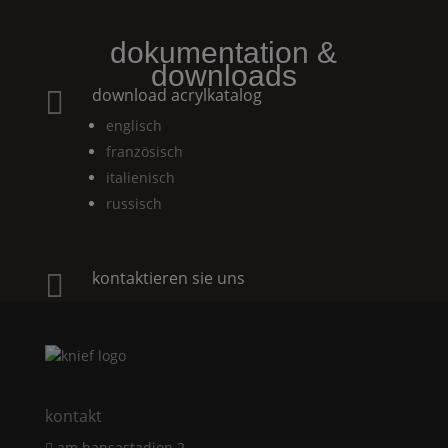
dokumentation &
downloads
download acrylkatalog

englisch
französisch
italienisch
russisch
kontaktieren sie uns

kontakt
am hansastadion 2