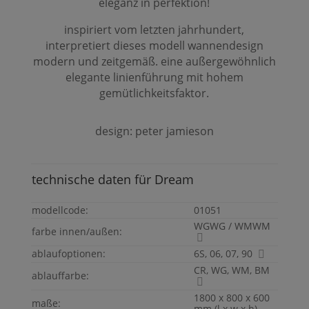
eleganz in perfektion!
inspiriert vom letzten jahrhundert,
interpretiert dieses modell wannendesign
modern und zeitgemäß. eine außergewöhnlich
elegante linienführung mit hohem
gemütlichkeitsfaktor.
design: peter jamieson
technische daten für
Dream
modellcode:
01051
WGWG / WMWM
farbe innen/außen:
ablaufoptionen:
6S, 06, 07, 90
CR, WG, WM, BM
ablauffarbe:
1800 x 800 x 600
maße:
mm (l x w x h)