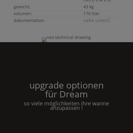
gewicht:
43 kg
volumen:
170 liter
dokumentation:
siehe unten
upgrade optionen
für
Dream
so viele möglichkeiten ihre wanne
anzupassen !