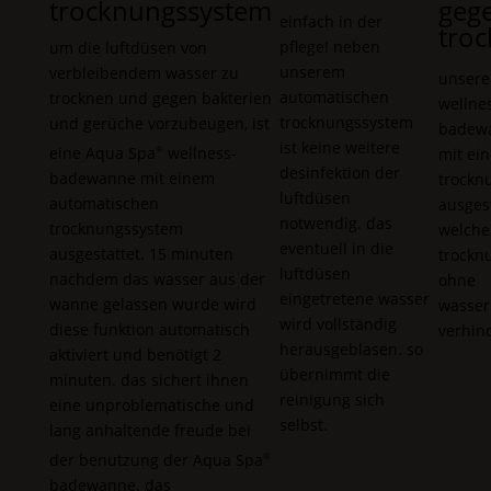
trocknungssystem
geg
einfach in der
troc
pflege! neben
um die luftdüsen von
unserem
verbleibendem wasser zu
unser
automatischen
trocknen und gegen bakterien
wellne
trocknungssystem
und gerüche vorzubeugen, ist
badew
ist keine weitere
eine
Aqua Spa
wellness-
®
mit ei
desinfektion der
badewanne mit einem
trockn
luftdüsen
automatischen
ausgest
notwendig. das
trocknungssystem
welche
eventuell in die
ausgestattet. 15 minuten
trockn
luftdüsen
nachdem das wasser aus der
ohne
eingetretene wasser
wanne gelassen wurde wird
wasser
wird vollständig
diese funktion automatisch
verhind
herausgeblasen. so
aktiviert und benötigt 2
übernimmt die
minuten. das sichert ihnen
reinigung sich
eine unproblematische und
selbst.
lang anhaltende freude bei
der benutzung der
Aqua Spa
®
badewanne. das