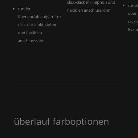
click-clack inkl. siphon und
rund
runder
flexiblen anschlussrohr
überl
überlauf/ablaufgarnitur
click
click-clack inkl. siphon
flexi
und flexiblen
anschlussrohr
überlauf farboptionen