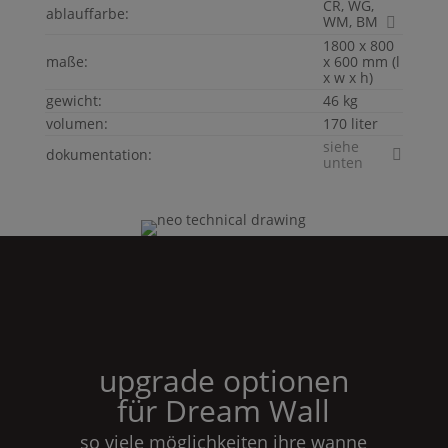
CR, WG,
ablauffarbe:
WM, BM
1800 x 800
maße:
x 600 mm (l
x w x h)
gewicht:
46 kg
volumen:
170 liter
siehe
dokumentation:
unten
upgrade optionen
für
Dream
Wall
so viele möglichkeiten ihre wanne