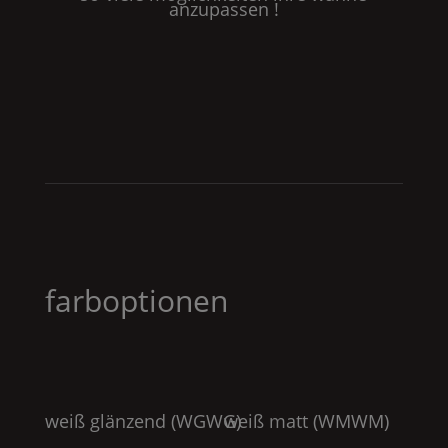
anzupassen !
farboptionen
weiß glänzend (
WGWG
weiß matt (
)
WMWM
)