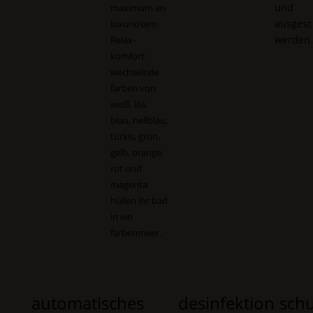
und
maximum an
ausgesc
luxuriösem
werden
Relax
-
komfort.
wechselnde
farben von
weiß, lila,
blau, hellblau,
türkis, grün,
gelb, orange,
rot und
magenta
hüllen ihr bad
in ein
farbenmeer.
automatisches
desinfektion
schu