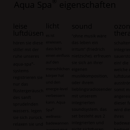
®
Aqua Spa
eigenschaften
licht
leise
sound
ozo
luftdüsen
ther
es ist
“ohne musik wäre
erwiesen,
das leben ein
hören sie diese
schalten
dass licht
irrtum” (friedrich
stille! mit der
integrie
einen einfluss
nietzsche). erfreuen
ruhe unseres
sauerst
auf den
sie sich an ihrer
ein! die 
aqua-spa
-
®
menschlichen
eigenen
welche 
systems
körper hat
musikkomposition,
luftdüs
registrieren sie
und den
oder ihrem
ausströ
nur das
energie-level
lieblingsradiosender
somit m
flüstergeräusch
verbessern
mit unserem
angereic
des sanft
kann.
Aqua
integrierten
dieser f
sprudelnden
soundsystem. das
wird die
Spa
®
wassers. legen
set besteht aus 2
ihres
wellness-
sie sich zurück,
integrierten und
badewas
badewannen
relaxen sie und
nicht sichtbaren
bedingt
ausgestattet