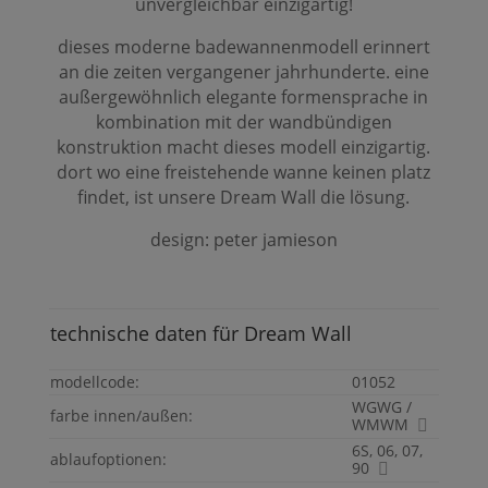
unvergleichbar einzigartig!
dieses moderne badewannenmodell erinnert
an die zeiten vergangener jahrhunderte. eine
außergewöhnlich elegante formensprache in
kombination mit der wandbündigen
konstruktion macht dieses modell einzigartig.
dort wo eine freistehende wanne keinen platz
findet, ist unsere
Dream
Wall
die lösung.
design: peter jamieson
technische daten für
Dream
Wall
modellcode:
01052
WGWG /
farbe innen/außen:
WMWM
6S, 06, 07,
ablaufoptionen:
90