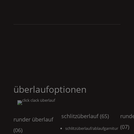
überlaufoptionen
schlitzüberlauf (6S)
runde
runder überlauf
(07)
schlitzüberlauf/ablaufgarnitur
(06)