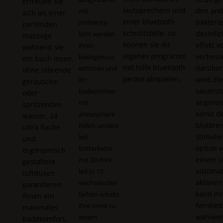
erfreuen sie
lautsprechern und
den anti
mit
sich an einer
einer bluetooth
bakteri
ambiente-
perlenden
schnittstelle. so
desinfi
licht werden
massage
können sie ihr
effekt v
ihren
während sie
eigenes programm
verbesse
badegenuss
ein buch lesen,
mit hilfe bluetooth
darüber
erhöhen und
ohne störende
geräte abspielen.
wird die
ihr
geräusche,
sauersto
badezimmer
oder
angerei
mit
spritzendes
somit d
atmosphäre
wasser. 24
blutkrei
füllen. unsere
ultra flache
stimulie
led
und
option w
lichterkette
ergonomisch
einem s
mit 20 mini-
gestaltete
automat
led in 10
luftdüsen
aktivier
wechselnden
garantieren
kann mi
farben erhebt
ihnen ein
fernbed
ihre sinne zu
maximales
wahlwei
einem
badekomfort.