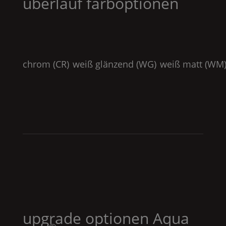
überlauf farboptionen
chrom (
CR
)
weiß glänzend (
WG
)
weiß matt (
WM
upgrade optionen
Aqua