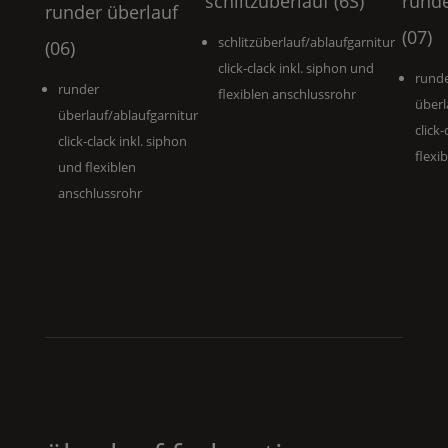
schlitzüberlauf (6S)
runde
runder überlauf
(07)
schlitzüberlauf/ablaufgarnitur
(06)
click-clack inkl. siphon und
rund
runder
flexiblen anschlussrohr
überl
überlauf/ablaufgarnitur
click
click-clack inkl. siphon
flexi
und flexiblen
anschlussrohr