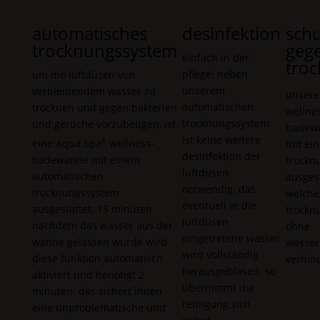
automatisches
desinfektion
schu
trocknungssystem
geg
einfach in der
troc
pflege! neben
um die luftdüsen von
unserem
verbleibendem wasser zu
unser
automatischen
trocknen und gegen bakterien
wellne
trocknungssystem
und gerüche vorzubeugen, ist
badew
ist keine weitere
eine
Aqua Spa
wellness-
®
mit ei
desinfektion der
badewanne mit einem
trockn
luftdüsen
automatischen
ausgest
notwendig. das
trocknungssystem
welche
eventuell in die
ausgestattet. 15 minuten
trockn
luftdüsen
nachdem das wasser aus der
ohne
eingetretene wasser
wanne gelassen wurde wird
wasser
wird vollständig
diese funktion automatisch
verhind
herausgeblasen. so
aktiviert und benötigt 2
übernimmt die
minuten. das sichert ihnen
reinigung sich
eine unproblematische und