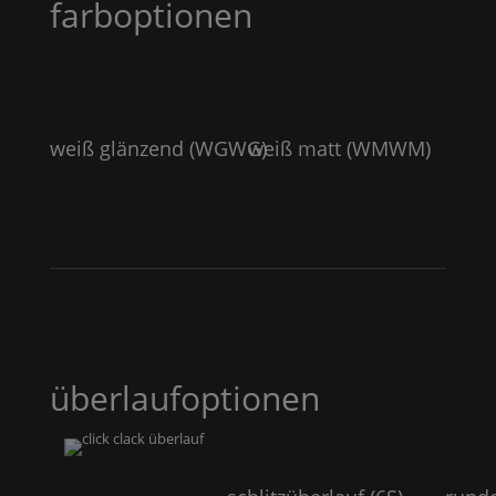
farboptionen
weiß glänzend (
WGWG
weiß matt (
)
WMWM
)
überlaufoptionen