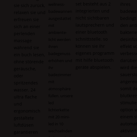
set besteht aus 2
ihres
wellness-
sie sich zurück,
integrierten und
badewas
badewannen
relaxen sie und
nicht sichtbaren
bedingt
ausgestattet
erfreuen sie
lautsprechern und
den anti
mit
sich an einer
einer bluetooth
bakteri
ambiente-
perlenden
schnittstelle. so
desinfi
licht werden
massage
können sie ihr
effekt v
ihren
während sie
eigenes programm
verbesse
badegenuss
ein buch lesen,
mit hilfe bluetooth
darüber
erhöhen und
ohne störende
geräte abspielen.
wird die
ihr
geräusche,
sauersto
badezimmer
oder
angerei
mit
spritzendes
somit d
atmosphäre
wasser. 24
blutkrei
füllen. unsere
ultra flache
stimulie
led
und
option w
lichterkette
ergonomisch
einem s
mit 20 mini-
gestaltete
automat
led in 10
luftdüsen
aktivier
wechselnden
garantieren