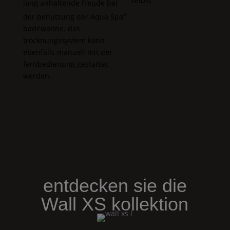
selbst.
lang anhaltende freude bei
der benutzung der
Aqua Spa
®
badewanne. das
trocknungssystem kann
ebenfalls manuell mit der
fernbedienung gestartet
werden.
entdecken sie die
Wall
XS
kollektion