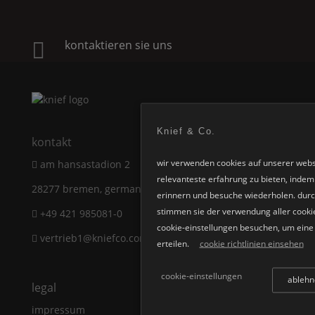
kontaktieren sie uns

Knief & Co.
kontakt
wir verwenden cookies auf unserer webs
am hansastadion 2
relevanteste erfahrung zu bieten, indem 
28277 bremen, germany
erinnern und besuche wiederholen. durch
stimmen sie der verwendung aller cookie
+49 421 985081-0
cookie-einstellungen besuchen, um eine k
vertrieb1@kniefco.com
erteilen.
cookie richtlinien einsehen
cookie-einstellungen
ablehn
legal
impressum