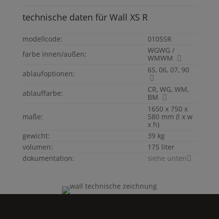
technische daten für
Wall
XS
R
modellcode:
01055R
WGWG /
farbe innen/außen:
WMWM
6S, 06, 07, 90
ablaufoptionen:
CR, WG, WM,
ablauffarbe:
BM
1650 x 750 x
maße:
580 mm (l x w
x h)
gewicht:
39 kg
volumen:
175 liter
dokumentation:
siehe unten