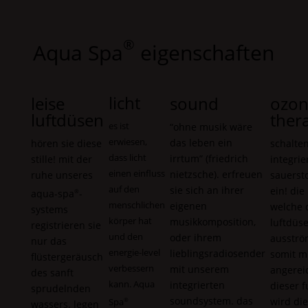
®
Aqua Spa
eigenschaften
licht
leise
sound
ozo
luftdüsen
ther
es ist
“ohne musik wäre
erwiesen,
das leben ein
hören sie diese
schalten
dass licht
irrtum” (friedrich
stille! mit der
integrie
einen einfluss
nietzsche). erfreuen
ruhe unseres
sauerst
auf den
sie sich an ihrer
ein! die 
aqua-spa
-
®
menschlichen
eigenen
welche 
systems
körper hat
musikkomposition,
luftdüs
registrieren sie
und den
oder ihrem
ausströ
nur das
energie-level
lieblingsradiosender
somit m
flüstergeräusch
verbessern
mit unserem
angereic
des sanft
kann.
Aqua
integrierten
dieser f
sprudelnden
soundsystem. das
wird die
Spa
®
wassers. legen