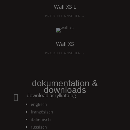
Wall
XS
L
→
PRODUKT ANSEHEN
Wall
XS
→
PRODUKT ANSEHEN
dokumentation &
downloads
download acrylkatalog

englisch
französisch
italienisch
russisch