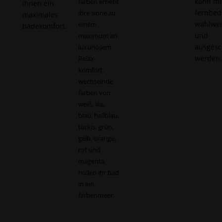
kann mi
farben erhebt
ihnen ein
fernbed
ihre sinne zu
maximales
wahlwei
einem
badekomfort.
und
maximum an
ausgesc
luxuriösem
werden
Relax
-
komfort.
wechselnde
farben von
weiß, lila,
blau, hellblau,
türkis, grün,
gelb, orange,
rot und
magenta
hüllen ihr bad
in ein
farbenmeer.