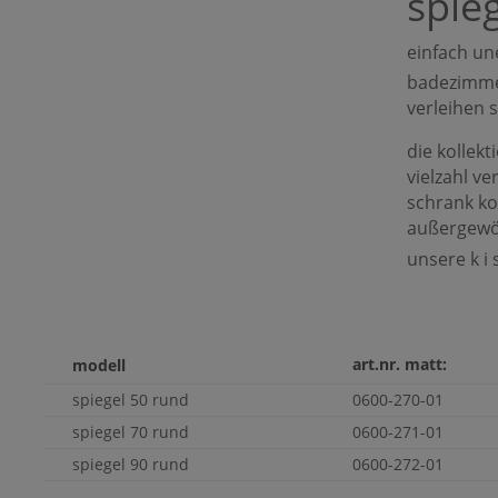
spie
einfach un
badezimmer
verleihen s
die kollekt
vielzahl v
schrank ko
außergewöh
unsere k i
art.nr. matt:
modell
spiegel 50 rund
0600-270-01
spiegel 70 rund
0600-271-01
spiegel 90 rund
0600-272-01