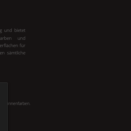
ng und bietet
nfarben und
erflächen für
en sämtliche
in 7 innenfarben.