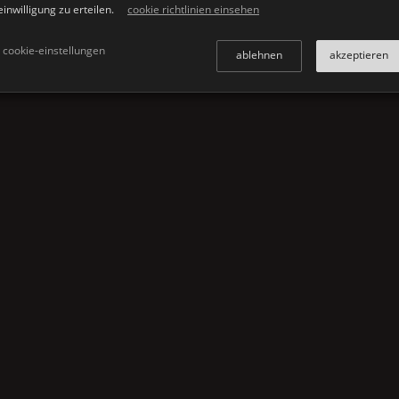
perlmutt grau
einwilligung zu erteilen.
cookie richtlinien einsehen
warm grau
cookie-einstellungen
kirsche
ablehnen
akzeptieren
wenge