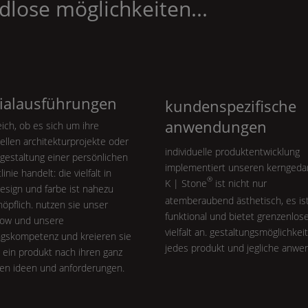
dlose möglichkeiten...
ialausführungen
kundenspezifische
anwendungen
eich, ob es sich um ihre
uellen architekturprojekte oder
individuelle produktentwicklung
gestaltung einer persönlichen
implementiert unseren kerngeda
inie handelt: die vielfalt in
®
K | Stone
ist nicht nur
design und farbe ist nahezu
atemberaubend ästhetisch, es is
öpflich. nutzen sie unser
funktional und bietet grenzenlos
ow und unsere
vielfalt an. gestaltungsmöglichkei
ngskompetenz und kreieren sie
jedes produkt und jegliche anwe
 ein produkt nach ihren ganz
len ideen und anforderungen.