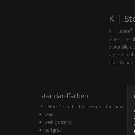
K | S
®
K | Stone
m
ihnen endl
materialien.
unsere möbe
oberflächen 
standardfarben
®
K | Stone
ist erhältlich in vier matten farben ode
weiß
weiß glänzend
perl grau