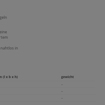
geln
 eine
ertem
nahtlos in
(l x b x h)
gewicht
–
–
–