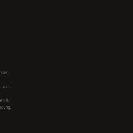
nken.
t auch
e
ten für
ndung.