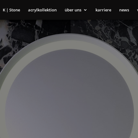
K | Stone
acrylkollektion
über uns
karriere
news