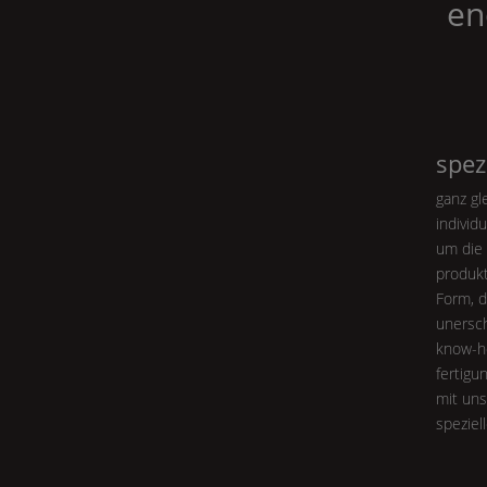
en
spez
ganz gl
individ
um die 
produktl
Form
, 
unersch
know-h
fertigu
mit uns
speziel