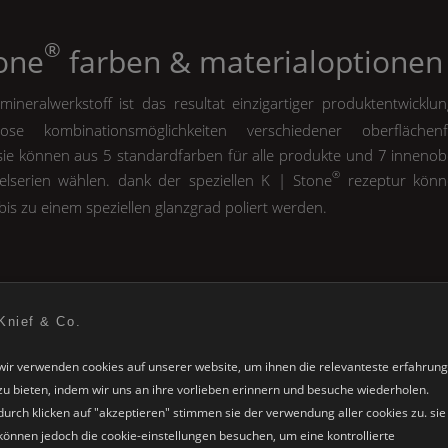
®
tone
farben & materialoptionen
ineralwerkstoff ist das resultat einzigartiger produktentwicklu
ose kombinationsmöglichkeiten verschiedener oberfläche
 sie können aus 5 standardfarben für alle produkte und 7 innenob
®
lserien wählen. dank der speziellen
K | Stone
rezeptur könn
bis zu einem speziellen glanzgrad poliert werden.
innenfarben
Knief & Co.
®
r in weiß glänzend
K | Stone
möbel sind erhältlich 
wir verwenden cookies auf unserer website, um ihnen die relevanteste erfahrung
schneeweiß
zu bieten, indem wir uns an ihre vorlieben erinnern und besuche wiederholen.
beton
durch klicken auf "akzeptieren" stimmen sie der verwendung aller cookies zu. sie
anthrazit
können jedoch die cookie-einstellungen besuchen, um eine kontrollierte