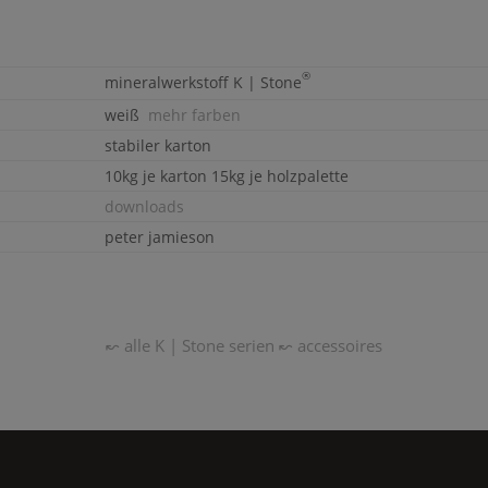
®
mineralwerkstoff
K | Stone
weiß
mehr farben
stabiler karton
10kg je karton 15kg je holzpalette
downloads
peter jamieson
↜ alle
K | Stone
serien
↜ accessoires