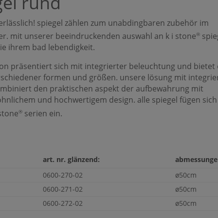
gel rund
erlässlich! spiegel zählen zum unabdingbaren zubehör im
. mit unserer beeindruckenden auswahl an k i stone
spie
®
ie ihrem bad lebendigkeit.
ion präsentiert sich mit integrierter beleuchtung und bietet
erschiedener formen und größen. unsere lösung mit integri
mbiniert den praktischen aspekt der aufbewahrung mit
nlichem und hochwertigem design. alle spiegel fügen sich 
 stone
serien ein.
®
art. nr. glänzend:
abmessungen 
0600-270-02
ø50cm
0600-271-02
ø50cm
0600-272-02
ø50cm