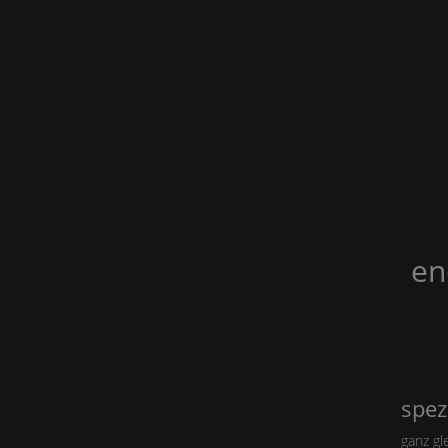
en
spez
ganz gl