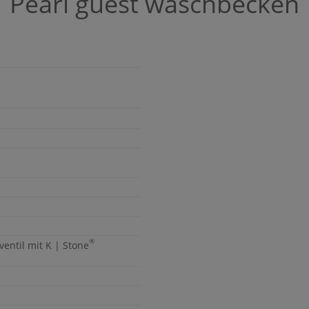
Pearl
guest waschbecken
®
ventil mit
K | Stone