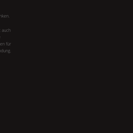
nken.
t auch
e
ten für
ndung.