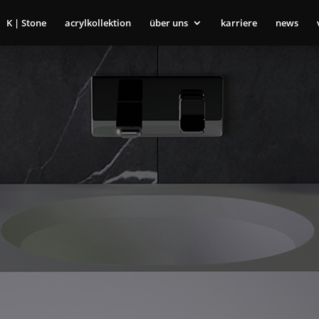
K | Stone
acrylkollektion
über uns
karriere
news