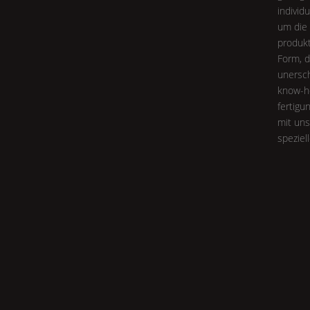
individ
um die 
produktl
Form
, 
unersch
know-h
fertigu
mit uns
speziel