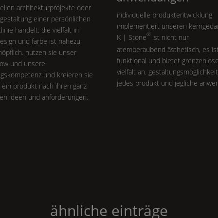
uellen architekturprojekte oder
individuelle produktentwicklung
gestaltung einer persönlichen
implementiert unseren kerngeda
inie handelt: die vielfalt in
®
K | Stone
ist nicht nur
design und farbe ist nahezu
atemberaubend ästhetisch, es is
öpflich. nutzen sie unser
funktional und bietet grenzenlos
ow und unsere
vielfalt an. gestaltungsmöglichkei
ngskompetenz und kreieren sie
jedes produkt und jegliche anwe
 ein produkt nach ihren ganz
len ideen und anforderungen.
ähnliche einträge