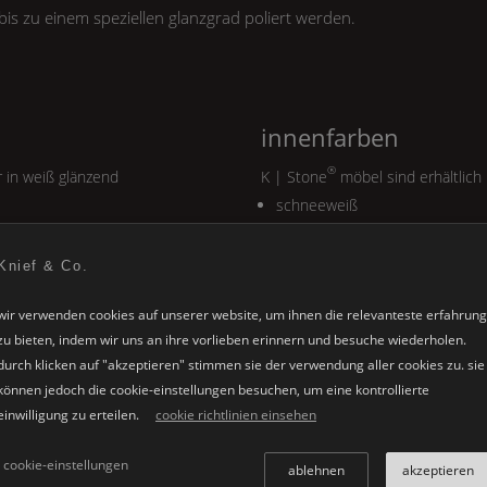
bis zu einem speziellen glanzgrad poliert werden.
innenfarben
®
r in weiß glänzend
K | Stone
möbel sind erhältlich 
schneeweiß
beton
anthrazit
Knief & Co.
perlmutt grau
wir verwenden cookies auf unserer website, um ihnen die relevanteste erfahrung
warm grau
zu bieten, indem wir uns an ihre vorlieben erinnern und besuche wiederholen.
kirsche
durch klicken auf "akzeptieren" stimmen sie der verwendung aller cookies zu. sie
wenge
können jedoch die cookie-einstellungen besuchen, um eine kontrollierte
einwilligung zu erteilen.
cookie richtlinien einsehen
cookie-einstellungen
ablehnen
akzeptieren