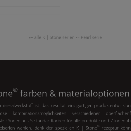
↜ alle
K | Stone
serien
↜
Pearl
serie
®
tone
farben & materialoptionen
ineralwerkstoff ist das resultat einzigartiger produktentwicklu
ose kombinationsmöglichkeiten verschiedener oberfläche
 sie können aus 5 standardfarben für alle produkte und 7 innenob
®
lserien wählen. dank der speziellen
K | Stone
rezeptur könn