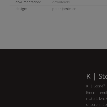
dokumentation:
downloads
design:
peter jamieson
K | S
®
K | Stone
m
ihnen endl
materialien.
unsere möbe