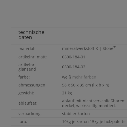
technische
daten
®
mineralwerkstoff
K | Stone
material:
artikelnr. matt:
0600-184-01
artikelnr.
0600-184-02
glänzend
farbe:
weiß
mehr farben
abmessungen:
58 x 50 x 35 cm (l x b x h)
gewicht:
21 kg
ablauf mit nicht verschließbarem 
ablaufset:
deckel, werksseitig montiert.
verpackung:
stabiler karton
tara:
10kg je karton 15kg je holzpalette