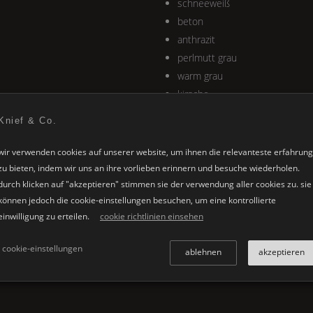
schneeweiß
beton
anthrazit
perlmutt grau
warm grau
kirsche
wenge
Knief & Co.
wir verwenden cookies auf unserer website, um ihnen die relevanteste erfahrung
zu bieten, indem wir uns an ihre vorlieben erinnern und besuche wiederholen.
durch klicken auf "akzeptieren" stimmen sie der verwendung aller cookies zu. sie
können jedoch die cookie-einstellungen besuchen, um eine kontrollierte
einwilligung zu erteilen.
cookie richtlinien einsehen
cookie-einstellungen
ablehnen
akzeptieren