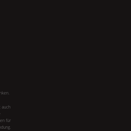
nken.
t auch
e
ten für
ndung.