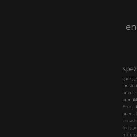
en
spez
ganz gl
individ
um die 
produktl
Form
, 
unersch
know-h
fertigu
mit uns