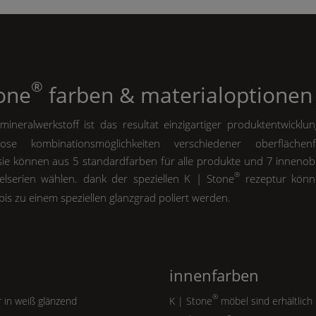
®
tone
farben & materialoptionen
ineralwerkstoff ist das resultat einzigartiger produktentwicklu
ose kombinationsmöglichkeiten verschiedener oberfläche
 sie können aus 5 standardfarben für alle produkte und 7 innenob
®
lserien wählen. dank der speziellen
K | Stone
rezeptur könn
bis zu einem speziellen glanzgrad poliert werden.
innenfarben
®
r in weiß glänzend
K | Stone
möbel sind erhältlich 