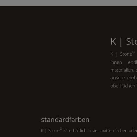
K | S
®
K | Stone
m
ihnen endl
materialien.
unsere möbe
oberflächen 
standardfarben
®
K | Stone
ist erhältlich in vier matten farben ode