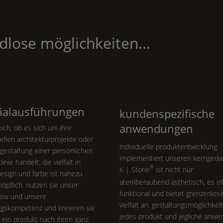
dlose möglichkeiten...
ialausführungen
kundenspezifische
anwendungen
eich, ob es sich um ihre
uellen architekturprojekte oder
individuelle produktentwicklung
gestaltung einer persönlichen
implementiert unseren kerngeda
inie handelt: die vielfalt in
®
K | Stone
ist nicht nur
design und farbe ist nahezu
atemberaubend ästhetisch, es is
öpflich. nutzen sie unser
funktional und bietet grenzenlos
ow und unsere
vielfalt an. gestaltungsmöglichkei
ngskompetenz und kreieren sie
jedes produkt und jegliche anwe
 ein produkt nach ihren ganz