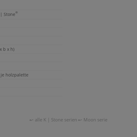
®
 | Stone
x b x h)
 je holzpalette
↜ alle
K | Stone
serien
↜
Moon
serie