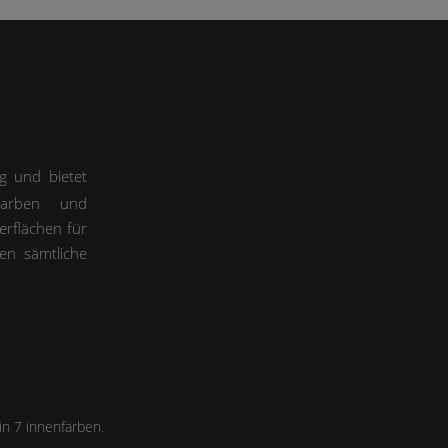
ng und bietet
nfarben und
erflächen für
en sämtliche
in 7 innenfarben.