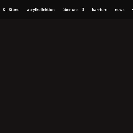
K | Stone
acrylkollektion
über uns
karriere
news