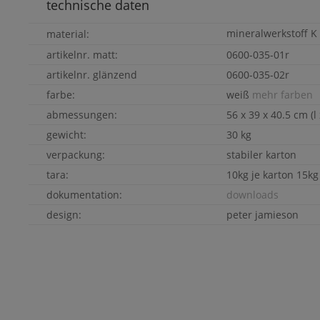
technische daten
mineralwerkstoff
K
material:
artikelnr. matt:
0600-035-01r
artikelnr. glänzend
0600-035-02r
farbe:
weiß
mehr farben
abmessungen:
56 x 39 x 40.5 cm (l 
gewicht:
30 kg
verpackung:
stabiler karton
tara:
10kg je karton 15kg
dokumentation:
downloads
design:
peter jamieson