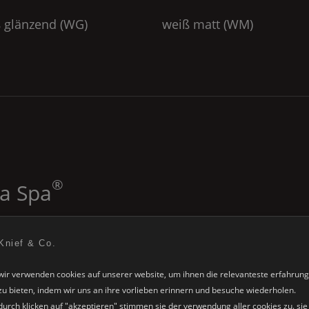
 glänzend (
WG
)
weiß matt (
WM
)
®
a Spa
Knief & Co.
wellness premium
we
wir verwenden cookies auf unserer website, um ihnen die relevanteste erfahrung
zu bieten, indem wir uns an ihre vorlieben erinnern und besuche wiederholen.
durch klicken auf "akzeptieren" stimmen sie der verwendung aller cookies zu. sie
24 ultra flache luftdüsen
2