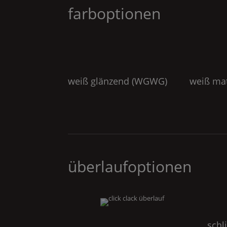
farboptionen
weiß glänzend (
WGWG
)
weiß mat
überlaufoptionen
schl