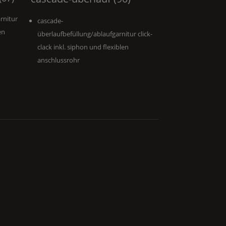
rnitur
cascade-
en
überlaufbefüllung/ablaufgarnitur click-
clack inkl. siphon und flexiblen
anschlussrohr