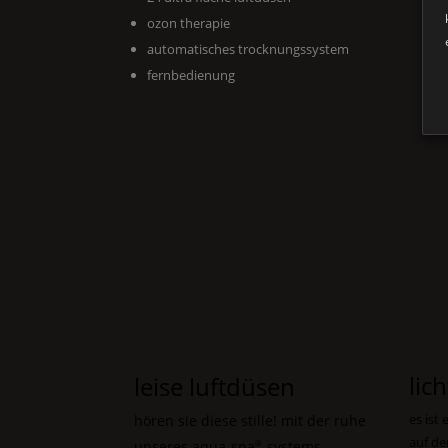
ozon therapie
automatisches trocknungssystem
fernbedienung
lich
leise luftdüsen
es ist 
hören sie diese stille! mit der ruhe
auf de
unseres aqua-spa
-systems
®