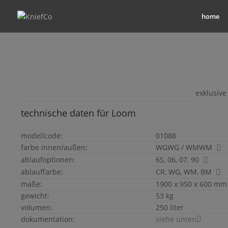
home
exklusive
technische daten für
Loom
modellcode:
01088
farbe innen/außen:
WGWG / WMWM
ablaufoptionen:
6S, 06, 07, 90
ablauffarbe:
CR, WG, WM, BM
maße:
1900 x 950 x 600 mm (
gewicht:
53 kg
volumen:
250 liter
dokumentation:
siehe unten