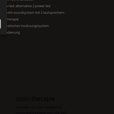
0 mini-led, alternative 2 power-led
luetooth soundsystem mit 2 lautsprechern
zon therapie
utomatisches trocknungssystem
ernbedienung
ozon therapie
n
schalten sie das integrierte
sauerstoffgebläse ein! die luft,