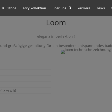
K | Stone
acrylkollektion
über uns
karriere
news
Loom
eleganz in perfektion !
 und großzügige gestaltung für ein besonders entspannendes bade
l x w x h)