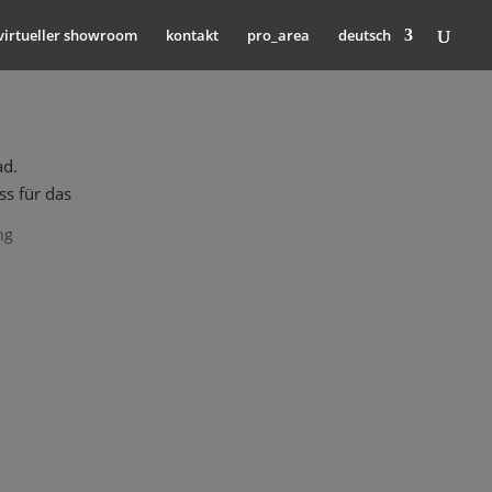
virtueller showroom
kontakt
pro_area
deutsch
ad.
ss für das