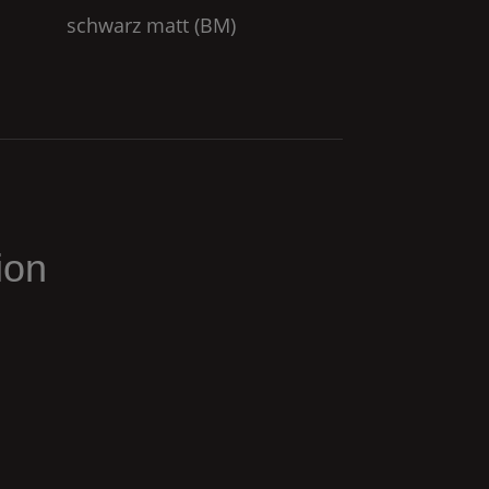
schwarz matt (
BM
)
ion