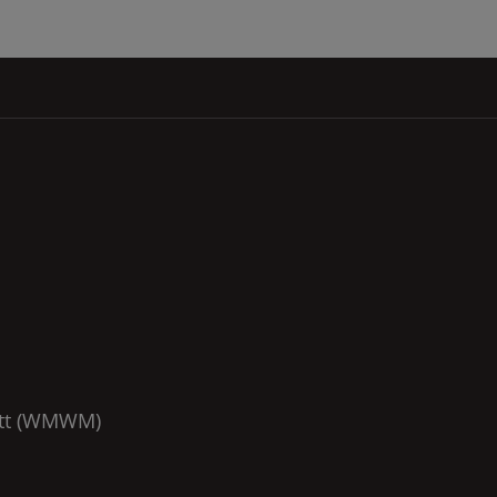
t (
WMWM
)