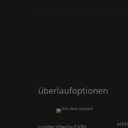
überlaufoptionen
schl
runder überlauf (06)