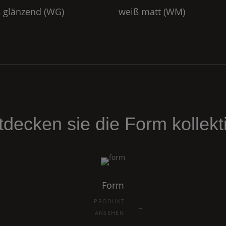
 glänzend (
WG
)
weiß matt (
WM
)
tdecken sie die
Form
kollekt
Form
PRODUKT
→
ANSEHEN