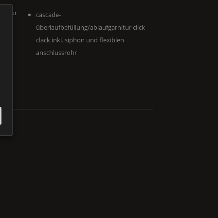
rnitur
cascade-
en
überlaufbefüllung/ablaufgarnitur click-
clack inkl. siphon und flexiblen
anschlussrohr