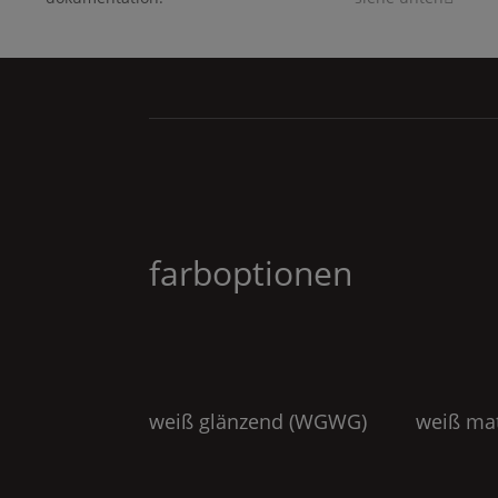
farboptionen
weiß glänzend (
WGWG
)
weiß mat