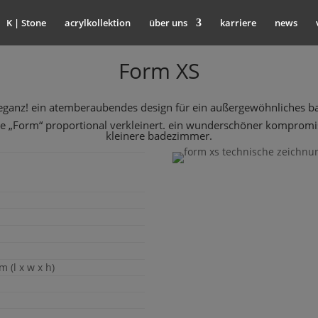
K | Stone
acrylkollektion
über uns
karriere
news
Form
XS
eganz! ein atemberaubendes design für ein außergewöhnliches b
e „
Form
“ proportional verkleinert. ein wunderschöner kompromi
kleinere badezimmer.
 (l x w x h)