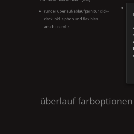
schl
runder überlauf/ablaufgarnitur click-
inkl
clack inkl. siphon und flexiblen
anschlussrohr
überlauf farboptionen