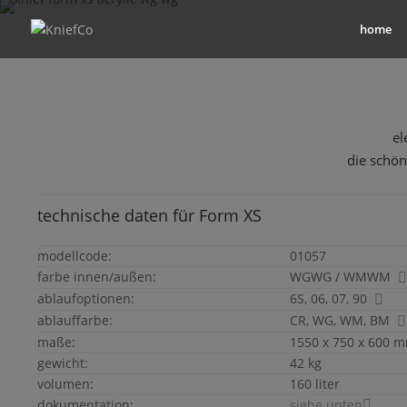
home
el
die schön
technische daten für
Form
XS
modellcode:
01057
farbe innen/außen:
WGWG / WMWM
ablaufoptionen:
6S, 06, 07, 90
ablauffarbe:
CR, WG, WM, BM
maße:
1550 x 750 x 600 mm
gewicht:
42 kg
volumen:
160 liter
dokumentation:
siehe unten