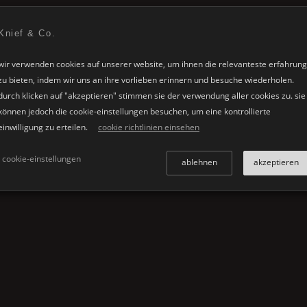
itzüberlauf/ablaufgarnitur click-clack
runde überlaufbefüllung/ablaufga
Knief & Co.
. siphon und flexiblen anschlussrohr
click-clack inkl. siphon und flexibl
anschlussrohr
wir verwenden cookies auf unserer website, um ihnen die relevanteste erfahrung
zu bieten, indem wir uns an ihre vorlieben erinnern und besuche wiederholen.
durch klicken auf "akzeptieren" stimmen sie der verwendung aller cookies zu. sie
können jedoch die cookie-einstellungen besuchen, um eine kontrollierte
einwilligung zu erteilen.
cookie richtlinien einsehen
cookie-einstellungen
ablehnen
akzeptieren