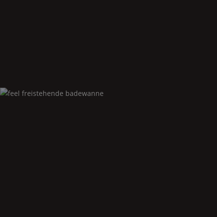
Feel
aufsatzwaschbecken
Feel
freistehende badewanne