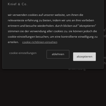
anwendungen
Knief & Co.
ganz gleich, ob es sich um ihre
individuellen architekturprojekte
individuelle
wir verwenden cookies auf unserer website, um ihnen die
oder um die gestaltung einer
produktentwicklung
relevanteste erfahrung zu bieten, indem wir uns an ihre vorlieben
persönlichen produktlinie handelt:
implementiert unseren
erinnern und besuche wiederholen. durch klicken auf "akzeptieren"
die vielfalt in
Form
, design und
kerngedanken.
K | Stone
stimmen sie der verwendung aller cookies zu. sie können jedoch die
farbe ist nahezu unerschöpflich.
nicht nur atemberauben
cookie-einstellungen besuchen, um eine kontrollierte einwilligung zu
nutzen sie unser know-how und
ästhetisch, es ist auch
erteilen.
cookie richtlinien einsehen
unsere fertigungskompetenz und
funktional und bietet
kreieren sie mit uns ein produkt
grenzenlose vielfalt an.
cookie-einstellungen
nach ihren ganz speziellen ideen
ablehnen
akzeptieren
gestaltungsmöglichkeiten
und anforderungen.
jedes produkt und jeglic
anwendung.