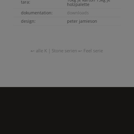
tara:
holzpalette
dokumentation:
downloads
design:
peter jamieson
↜ alle
K | Stone
serien
↜
Feel
serie