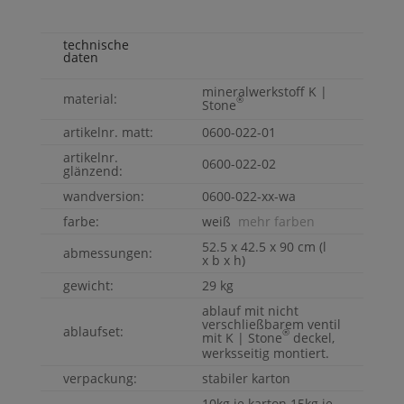
technische
daten
mineralwerkstoff
K |
material:
®
Stone
artikelnr. matt:
0600-022-01
artikelnr.
0600-022-02
glänzend:
wandversion:
0600-022-xx-wa
farbe:
weiß
mehr farben
52.5 x 42.5 x 90 cm (l
abmessungen:
x b x h)
gewicht:
29 kg
ablauf mit nicht
verschließbarem ventil
ablaufset:
®
mit
K | Stone
deckel,
werksseitig montiert.
verpackung:
stabiler karton
10kg je karton 15kg je