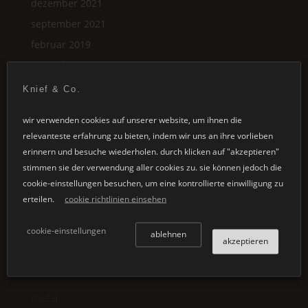
dezember 2021
september 2021
februar 2019
november 2017
oktober 2017
Knief & Co.
november 2016
wir verwenden cookies auf unserer website, um ihnen die
mai 2016
relevanteste erfahrung zu bieten, indem wir uns an ihre vorlieben
erinnern und besuche wiederholen. durch klicken auf "akzeptieren"
categories
stimmen sie der verwendung aller cookies zu. sie können jedoch die
video
cookie-einstellungen besuchen, um eine kontrollierte einwilligung zu
erteilen.
cookie richtlinien einsehen
neuigkeiten
fairs & exhibitions
cookie-einstellungen
ablehnen
akzeptieren
unkategorisiert
new products
meta