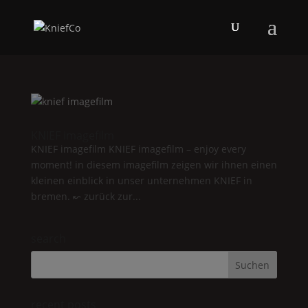
KNIEF
imagefilm
KNIEF
imagefilm
KNIEF
imagefilm – enjoy every
moment! in diesem imagefilm zeigen wir ihnen einen
kleinen einblick in unser unternehmen
KNIEF
in
bremen. ↜ zurück zur...
search
recent posts