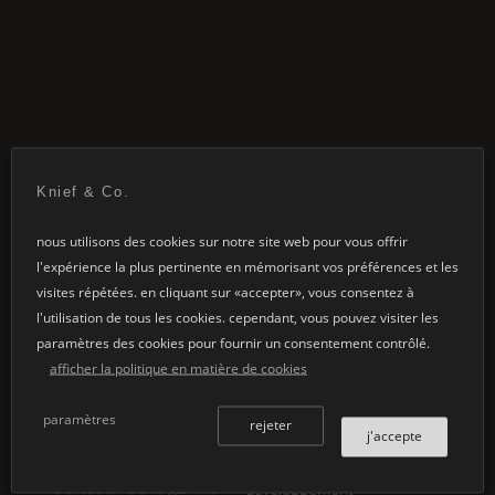
Knief & Co.
des possibilités infinies...
nous utilisons des cookies sur notre site web pour vous offrir
l'expérience la plus pertinente en mémorisant vos préférences et les
visites répétées. en cliquant sur «accepter», vous consentez à
l'utilisation de tous les cookies. cependant, vous pouvez visiter les
paramètres des cookies pour fournir un consentement contrôlé.
afficher la politique en matière de cookies
finitions
personnalisation
spéciales
l’idée fondamentale
paramètres
rejeter
j'accepte
que ce soit pour un projet
d’évolution est mise en
d’architecture individuel ou
œuvre par le
la création d‘une gamme
développement