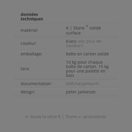
données
techniques
®
K | Stone
solide
matériel:
surface
blanc
voir plus de
couleur:
couleurs
emballage:
boîte en carton solide
10 kg pour chaque
boîte de carton. 15 kg
tara:
pour une palette en
bois
documentation:
téléchargements
design:
peter jamieson
↜ toute la série
K | Stone
↜ accessoires