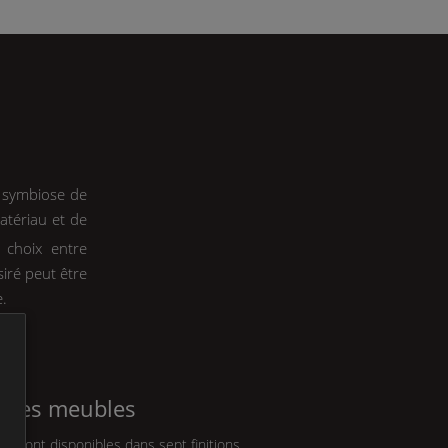
 symbiose de
atériau et de
 choix entre
siré peut être
.
s des meubles
®
e
sont disponibles dans sept finitions