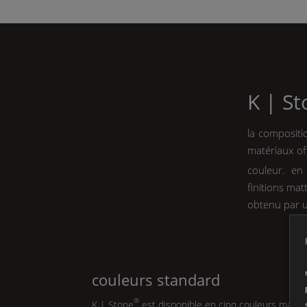
K | S
la compositi
matériaux of
couleur. en
finitions mat
obtenu par u
couleurs standard
®
K | Stone
est disponible en cinq couleurs mattes 