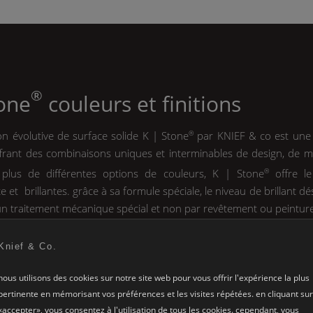
®
tone
couleurs et finitions
on évolutive de surface solide
K | Stone
®
par
KNIEF
& co est une
frant des combinaisons uniques et interminables de design, de m
 plus de différentes options de couleurs,
K | Stone
®
offre le
te et brillantes. grâce à sa formule spéciale, le niveau de brillant dé
n traitement mécanique spécial et non par revêtement ou peinture
Knief & Co.
nous utilisons des cookies sur notre site web pour vous offrir l'expérience la plus
couleurs intérieure
pertinente en mémorisant vos préférences et les visites répétées. en cliquant sur
®
ou brillantes. rang supérieur, de
«accepter», vous consentez à l'utilisation de tous les cookies. cependant, vous
K | Stone
les meubles
K | Ston