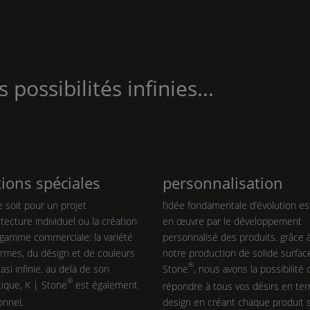
s possibilités infinies...
tions spéciales
personnalisation
 soit pour un projet
l’idée fondamentale d’évolution e
itecture individuel ou la création
en œuvre par le développement
 gamme commerciale: la variété
personnalisé des produits. grâce 
rmes, du désign et de couleurs
notre production de solide surfa
®
asi infinie. au delà de son
Stone
, nous avons la possibilité 
®
tique,
K | Stone
est également
répondre à tous vos désirs en te
onnel.
design en créant chaque produit 