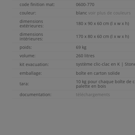
code finition mat:
0600-770
couleur:
blanc
voir plus de couleurs
dimensions
180 x 90 x 60 cm (l x w x h)
extérieures:
dimensions
170 x 80 x 60 cm (l x w x h)
intérieures:
poids:
69 kg
volume:
260 litres
système clic-clac en
K | Ston
kit evacuation:
emballage:
boîte en carton solide
10 kg pour chaque boîte de c
tara:
palette en bois
documentation:
téléchargements