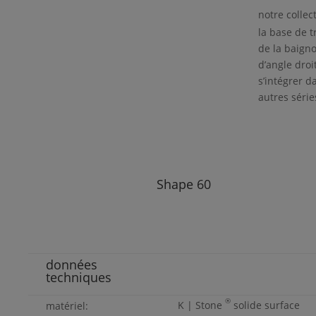
notre collec
la base de t
de la baigno
d’angle dro
s’intégrer d
autres séri
Shape
60
données
techniques
®
K | Stone
solide surface
matériel: