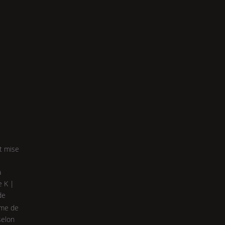
st mise
à
ce
K |
de
rme de
selon