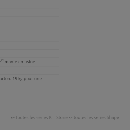
®
e
monté en usine
arton. 15 kg pour une
↜ toutes les séries
K | Stone
↜ toutes les séries
Shape