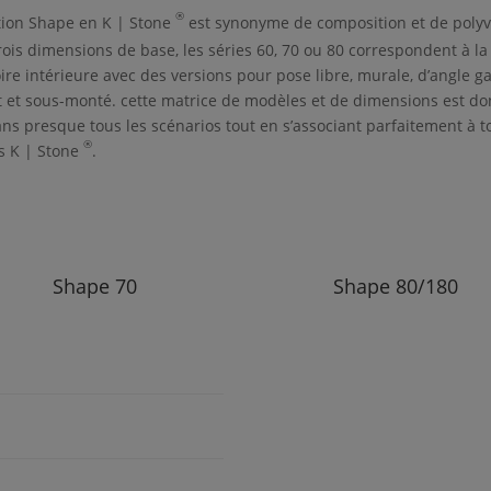
®
tion
Shape
en
K | Stone
est synonyme de composition et de polyv
rois dimensions de base, les séries 60, 70 ou 80 correspondent à l
ire intérieure avec des versions pour pose libre, murale, d’angle g
it et sous-monté. cette matrice de modèles et de dimensions est do
ans presque tous les scénarios tout en s’associant parfaitement à t
®
es
K | Stone
.
Shape
70
Shape
80/180