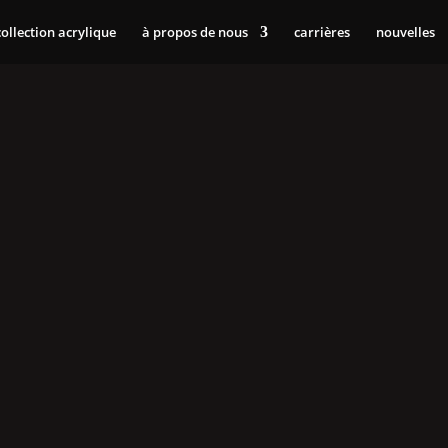
collection acrylique
à propos de nous
carrières
nouvelles