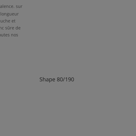
alence. sur
a longueur
auche et
nc sûre de
outes nos
Shape
80/190