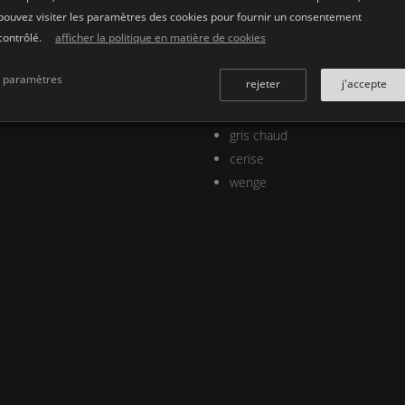
pouvez visiter les paramètres des cookies pour fournir un consentement
intérieures. rang inférieur, de gau
contrôlé.
afficher la politique en matière de cookies
blanc neige
gris béton
paramètres
rejeter
j'accepte
anthracite foncé
gris nacre
gris chaud
cerise
wenge