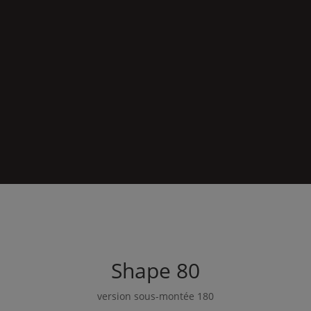
Shape
80
version sous-montée 180