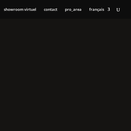
showroom virtuel
contact
pro_area
français