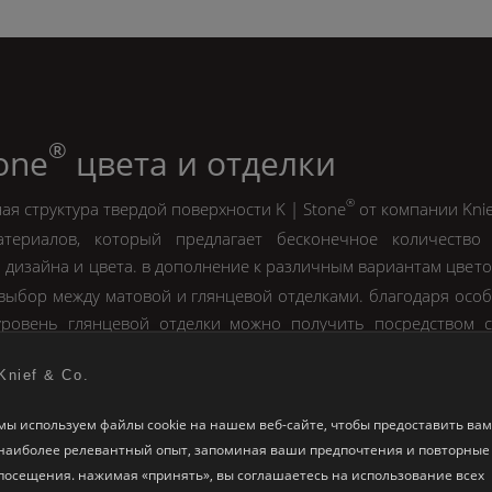
®
tone
цвета и отделки
®
ая структура твердой поверхности
K | Stone
от компании
Kni
териалов, который предлагает бесконечное количество
дизайна и цвета. в дополнение к различным вариантам цвето
выбор между матовой и глянцевой отделками. благодаря осо
ровень глянцевой отделки можно получить посредством 
ой обработки, а не с помощью покрытия или окрашивания!
Knief & Co.
мы используем файлы cookie на нашем веб-сайте, чтобы предоставить вам
наиболее релевантный опыт, запоминая ваши предпочтения и повторные
варианты интерье
посещения. нажимая «принять», вы соглашаетесь на использование всех