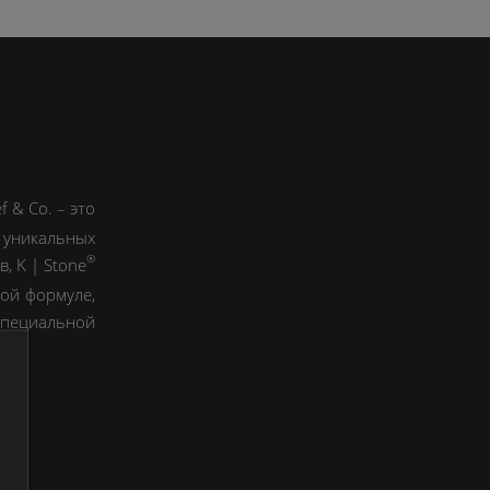
ef & Co.
– это
 уникальных
®
в,
K | Stone
бой формуле,
специальной
ра