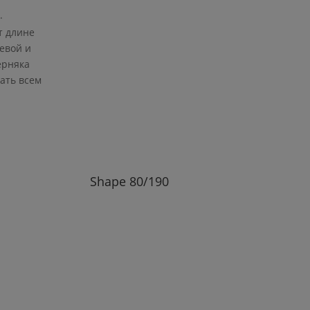
.
т длине
евой и
ерняка
ать всем
Shape
80/190