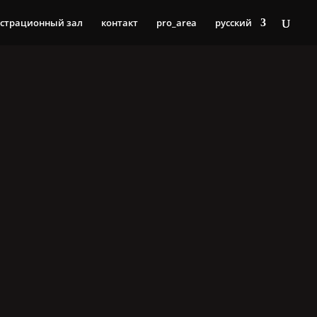
страционный зал
контакт
pro_area
русский