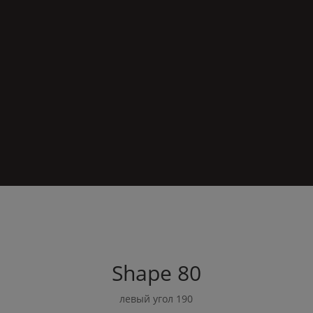
Shape
80
левый угол 190