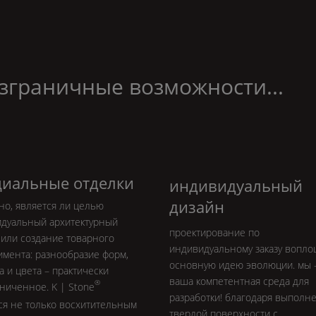
зграничные возможности...
циальные отделки
индивидуальный
дизайн
но, является ли целью
дуальный архитектурный
проектирование по
 или создание товарного
индивидуальному заказу вопло
имента: разнообразие форм,
основную идею эволюции. мы 
а и цвета – практически
ваша компетентная среда для
®
аниченное.
K | Stone
разработки! благодаря выполн
ся не только восхитительным
твердой поверхности с