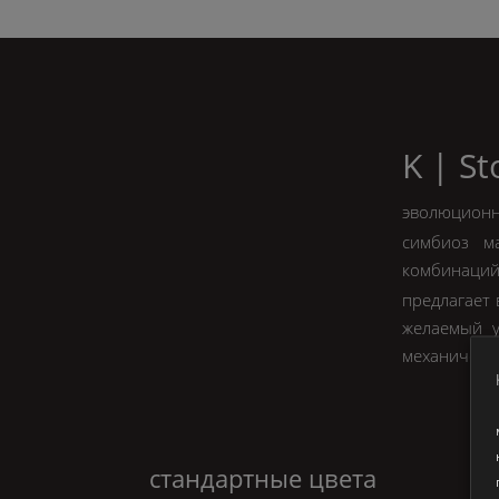
K | S
эволюционн
симбиоз ма
комбинаций 
предлагает 
желаемый у
механическ
стандартные цвета