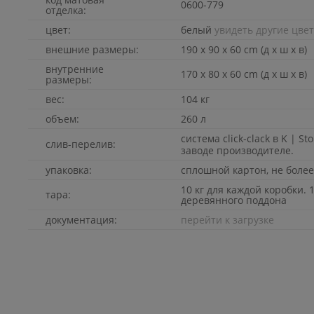
0600-779
отделка:
цвет:
белый
увидеть другие цве
внешние размеры:
190 x 90 x 60 cm (д x ш x в)
внутренние
170 x 80 x 60 cm (д x ш x в)
размеры:
вес:
104 кг
объем:
260 л
система click-clack в
K | St
слив-перелив:
заводе производителе.
упаковка:
сплошной картон, не более
10 кг для каждой коробки. 1
тара:
деревянного поддона
документация:
перейти к загрузке