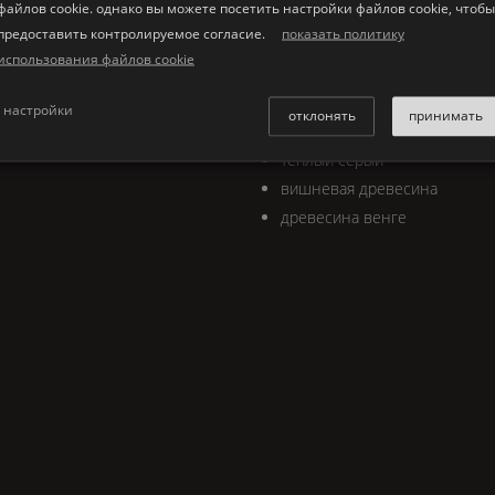
файлов cookie. однако вы можете посетить настройки файлов cookie, чтобы
®
нцевых тонах. верхний ряд,
K | Stone
мебель доступна в с
предоставить контролируемое согласие.
показать политику
направо.
использования файлов cookie
чистый белый цвет
серый бетон
настройки
отклонять
принимать
перламутрoвo-серый
теплый серый
вишнeвaя древесина
древесина венге