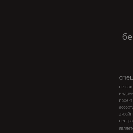
бе
спе
не важ
индиви
проект
ассорт
дизайн
неогр
являет