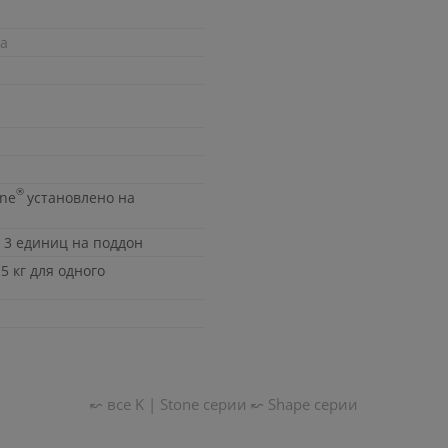
та
®
one
установлено на
 3 единиц на поддон
5 кг для одного
↜ все
K | Stone
серии
↜
Shape
серии