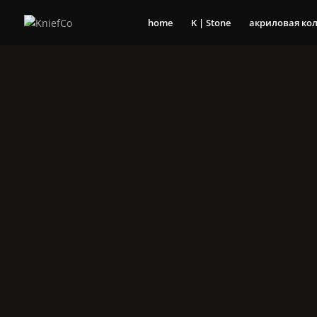
home
K | Stone
акриловая ко