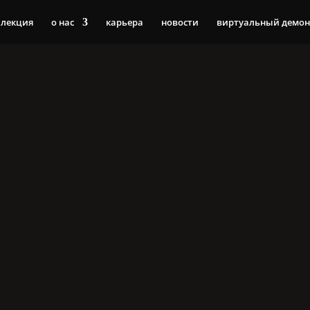
ллекция
о нас
карьера
новости
виртуальный демон