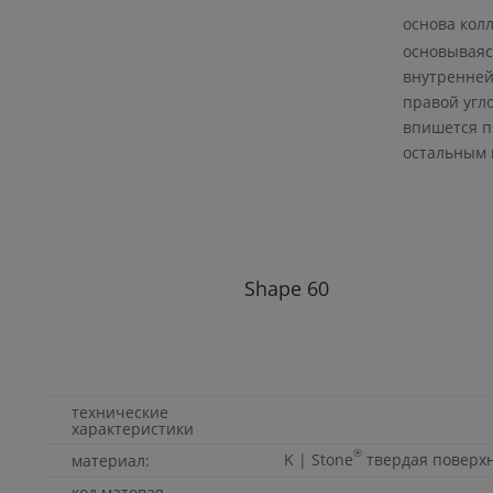
основа кол
основываясь
внутренней
правой угл
впишется п
остальным
Shape
60
технические
характеристики
®
K | Stone
твердая поверх
материал:
код матовая