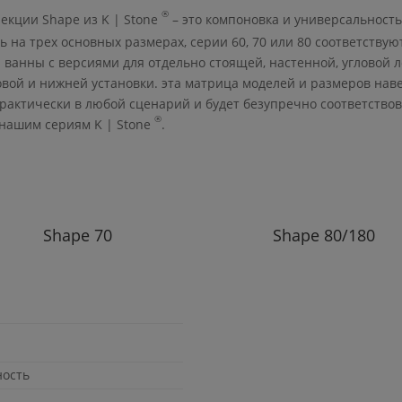
®
лекции
Shape
из
K | Stone
– это компоновка и универсальность
 на трех основных размерах, серии 60, 70 или 80 соответствую
 ванны с версиями для отдельно стоящей, настенной, угловой л
овой и нижней установки. эта матрица моделей и размеров нав
рактически в любой сценарий и будет безупречно соответствов
®
 нашим сериям
K | Stone
.
Shape
70
Shape
80/180
ность