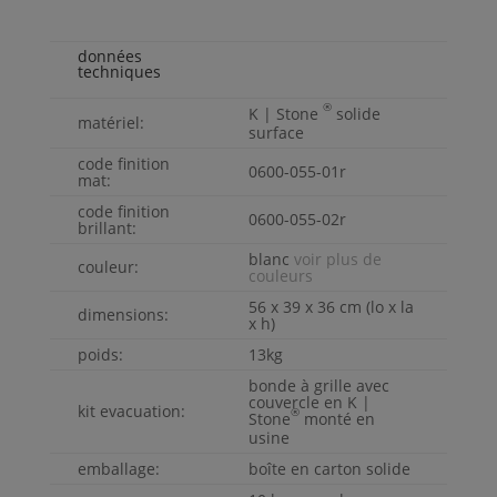
données
techniques
®
K | Stone
solide
matériel:
surface
code finition
0600-055-01r
mat:
code finition
0600-055-02r
brillant:
blanc
voir plus de
couleur:
couleurs
56 x 39 x 36 cm (lo x la
dimensions:
x h)
poids:
13kg
bonde à grille avec
couvercle en
K |
kit evacuation:
®
Stone
monté en
usine
emballage:
boîte en carton solide