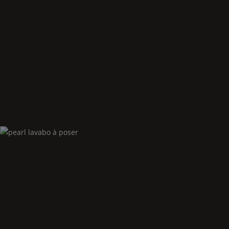
Pearl
bidet suspendue
Pearl
lavabo à poser