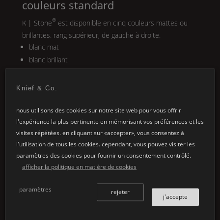
couleurs standard
®
K | Stone
est disponible en cinq couleurs mattes ou
brillantes. rang supérieur, de gauche à droite.
blanc mat
blanc brillant
gris perle
béton
Knief & Co.
noir
nous utilisons des cookies sur notre site web pour vous offrir
l'expérience la plus pertinente en mémorisant vos préférences et les
visites répétées. en cliquant sur «accepter», vous consentez à
couleurs intérieures des meubles
l'utilisation de tous les cookies. cependant, vous pouvez visiter les
®
®
paramètres des cookies pour fournir un consentement contrôlé.
K | Stone
les meubles
K | Stone
sont disponibles
afficher la politique en matière de cookies
dans sept finitions intérieures. rang inférieur, de gauche
à droite.
paramètres
blanc neige
rejeter
j'accepte
gris béton
anthracite foncé