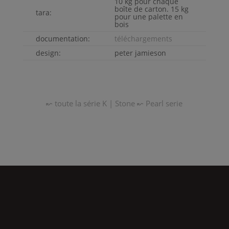
10 kg pour chaque
boîte de carton. 15 kg
tara:
pour une palette en
bois
documentation:
téléchargements
design:
peter jamieson
↜ toute la série
K | Stone
↜
Pearl
serie