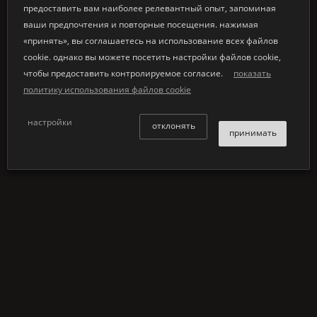
варианты интерьера
предоставить вам наиболее релевантный опыт, запоминая
ваши предпочтения и повторные посещения. нажимая
®
K | Stone
мебель доступна в семи внутренних
«принять», вы соглашаетесь на использование всех файлов
отделкax. нижний ряд, слева направо.
cookie. однако вы можете посетить настройки файлов cookie,
чистый белый цвет
чтобы предоставить контролируемое согласие.
показать
серый бетон
политику использования файлов cookie
перламутрoвo-серый
теплый серый
настройки
отклонять
принимать
вишнeвaя древесина
древесина венге