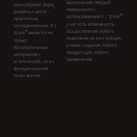
выполнению твердой
разнообразие форм,
поверхности с
дизайна и цвета –
®
использованием
K | Stone
практически
у нас есть возможность
неограниченное.
K |
осуществления любого
®
Stone
является не
пожелания по конструкции,
только
а также создания любого
восхитительным
продукта для любого
материалом с
применения.
эстетической, но и с
функциональной
точки зрения.