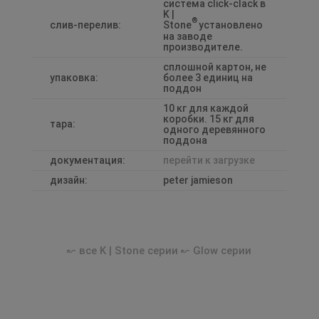
система click-clack в
K |
®
слив-перелив:
Stone
установлено
на заводе
производителе.
сплошной картон, не
упаковка:
более 3 единиц на
поддон
10 кг для каждой
коробки. 15 кг для
тара:
одного деревянного
поддона
документация:
перейти к загрузке
дизайн:
peter jamieson
↜ все
K | Stone
серии
↜
Glow
серии