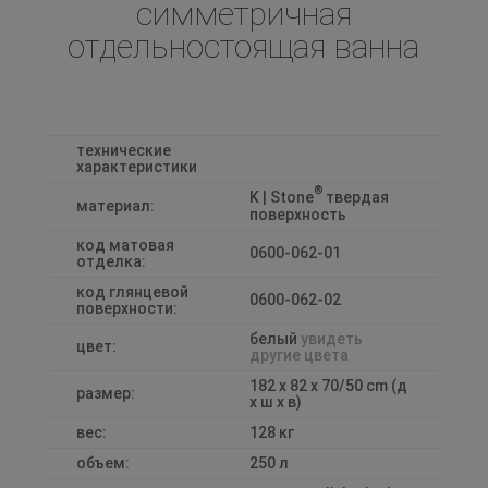
симметричная
отдельностоящая ванна
технические
характеристики
®
K | Stone
твердая
материал:
поверхность
код матовая
0600-062-01
отделка:
код глянцевой
0600-062-02
поверхности:
белый
увидеть
цвет:
другие цвета
182 x 82 x 70/50 cm (д
размер:
x ш x в)
вес:
128 кг
объем:
250 л