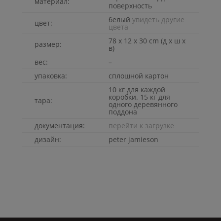
материал:
поверхность
белый
увидеть другие
цвет:
цвета
78 x 12 x 30 cm (д x ш x
размер:
в)
вес:
–
упаковка:
сплошной картон
10 кг для каждой
коробки. 15 кг для
тара:
одного деревянного
поддона
документация:
перейти к загрузке
дизайн:
peter jamieson