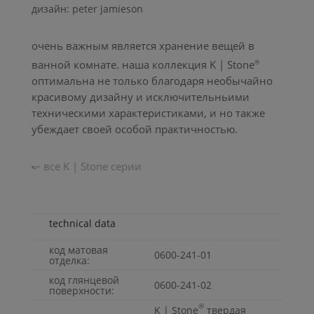
дизайн: peter jamieson
oчень важным является хранение вещей в
ванной комнате. наша коллекция
K | Stone
®
оптимальна не только благодаря необычайно
красивому дизайну и исключительньими
техническими характеристиками, и но также
убеждает своей особой практичностью.
↜ все
K | Stone
серии
technical data
код матовая
0600-241-01
отделка:
код глянцевой
0600-241-02
поверхности:
®
K | Stone
твердая