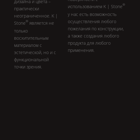
дизайна и цвета –
®
использованием
K | Stone
практически
у нас есть возможность
неограниченное.
K |
осуществления любого
®
Stone
является не
пожелания по конструкции,
только
а также создания любого
восхитительным
продукта для любого
материалом с
применения.
эстетической, но и с
функциональной
точки зрения.