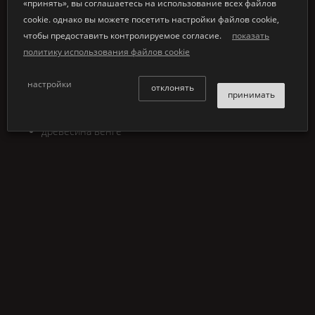
®
«принять», вы соглашаетесь на использование всех файлов
K | Stone
мебель доступна в семи внутренних
cookie. однако вы можете посетить настройки файлов cookie,
отделкax. нижний ряд, слева направо.
чтобы предоставить контролируемое согласие.
показать
чистый белый цвет
политику использования файлов cookie
серый бетон
перламутрoвo-серый
настройки
отклонять
теплый серый
принимать
вишнeвaя древесина
древесина венге