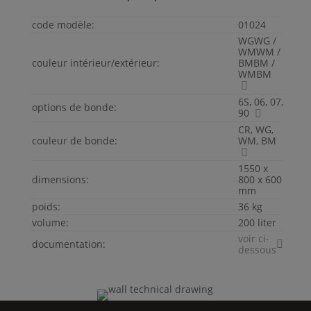
code modèle:
01024
WGWG /
WMWM /
couleur intérieur/extérieur:
BMBM /
WMBM
6S, 06, 07,
options de bonde:
90
CR, WG,
couleur de bonde:
WM, BM
1550 x
dimensions:
800 x 600
mm
poids:
36 kg
volume:
200 liter
voir ci-
documentation:
dessous