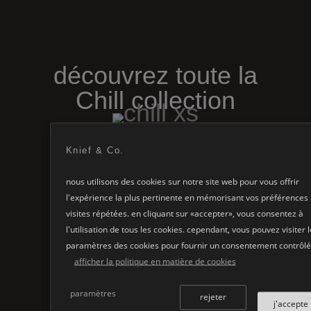
découvrez toute la
Chill
collection
Knief & Co.
Chill
XS
→
VOIR LE PRODUIT
nous utilisons des cookies sur notre site web pour vous offrir
l'expérience la plus pertinente en mémorisant vos préférences 
visites répétées. en cliquant sur «accepter», vous consentez à
l'utilisation de tous les cookies. cependant, vous pouvez visiter l
paramètres des cookies pour fournir un consentement contrôlé
Chill
XS
Wall
afficher la politique en matière de cookies
→
VOIR LE PRODUIT
paramètres
rejeter
j'accepte