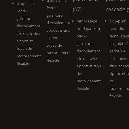
trop-plein à
trop-plein
fente /
(07)
cascade (
rond /
garniture
garniture
remplissage
trop-plein
d'écoulement
d'écoulement
rond par trop-
cascade,
clic-clac inclus
clic-clac inclus
plein /
remplisseu
siphon et
siphon et
garniture
baignoire /
tuyau de
tuyau de
d'écoulement
garniture
raccordement
raccordement
clic-clac avec
d'écoulem
flexible
flexible
siphon et tuyau
clic-clac incl
de
siphon et 
raccordement
de
flexible
raccordem
flexible