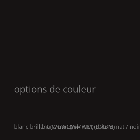
options de couleur
blanc brillant (
blanc mat (
WGWG
noir mat (
)
WMWM
)
BMBM
blanc mat / noir
)