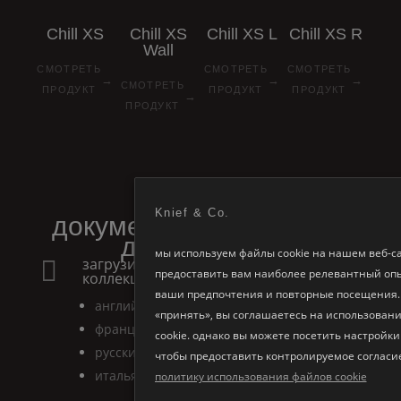
Chill
XS
Chill
XS
Chill
XS
L
Chill
XS
R
Wall
СМОТРЕТЬ
СМОТРЕТЬ
СМОТРЕТЬ
→
→
→
СМОТРЕТЬ
ПРОДУКТ
ПРОДУКТ
ПРОДУКТ
→
ПРОДУКТ
Knief & Co.
документация и файлы
для загрузки
мы используем файлы cookie на нашем веб-са
загрузите каталог акриловая

предоставить вам наиболее релевантный оп
коллекция
ваши предпочтения и повторные посещения
английский
«принять», вы соглашаетесь на использовани
французский
cookie. однако вы можете посетить настройки
русский
чтобы предоставить контролируемое согласи
итальянский
политику использования файлов cookie