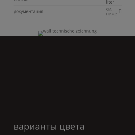
liter
см.
документация:
ниже
варианты цвета