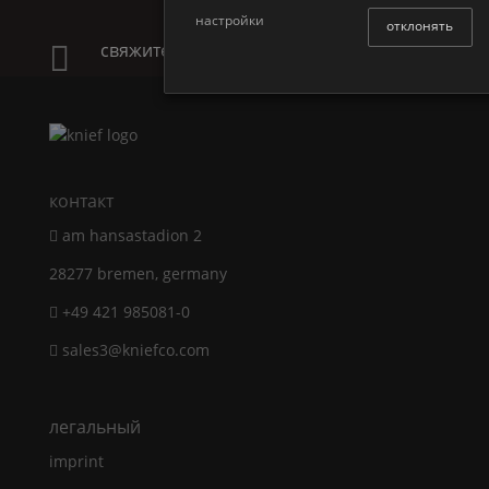
настройки
отклонять
свяжитесь с нами

контакт
am hansastadion 2
28277 bremen, germany
+49 421 985081-0
sales3@kniefco.com
легальный
imprint