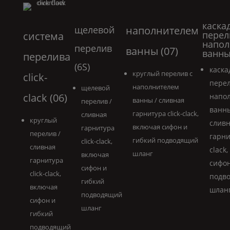
каска
щелевой
наполнителем
перел
система
напол
перелив
ванны (07)
ванны
перелива
(6S)
каск
круглый перелив с
click-
перел
наполнителем
щелевой
clack (06)
напо
ванны / сливная
перелив /
ванны
гарнитура click-clack,
сливная
круглый
слив
включая сифон и
гарнитура
перелив /
гарни
гибкий подводящий
click-clack,
сливная
clack
шланг
включая
гарнитура
сифон
сифон и
click-clack,
подв
гибкий
включая
шлан
подводящий
сифон и
шланг
гибкий
подводящий