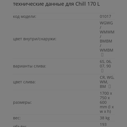
технические данные для
Chill
170
L
код модели:
01017
WGWG
/
WMWM
/
цвет внутри/снаружи:
BMBM
/
WMBM
6S, 06,
варианты слива:
07, 90
CR, WG,
цвет слива:
WM,
BM
1700 x
750 x
размеры:
600
mm (l x
w x h)
вес:
38 kg
193
объём: