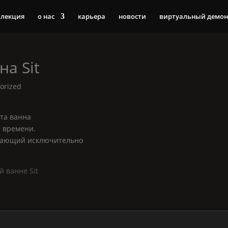
ллекция
о нас
карьера
новости
виртуальный демон
нна
Sit
orized
та ванна
 времени.
ивающий исключительно
ой ванне
Sit