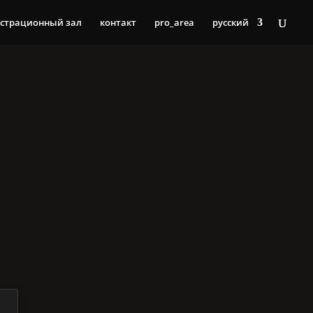
страционный зал
контакт
pro_area
русский