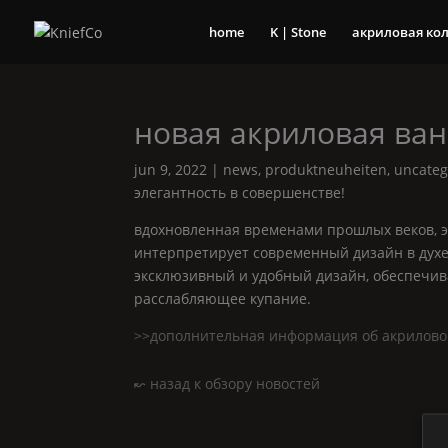
home
K | Stone
акриловая ко
новая акриловая ва
jun 9, 2022
|
news
,
produktneuheiten
,
uncateg
элегантность в совершенстве!
вдохновленная временами прошлых веков, э
интерпретирует современный дизайн в духе
эксклюзивный и удобный дизайн, обеспеч
расслабляющее купание.
>>дополнительная информация об акрилов
↜ назад к обзору новостей