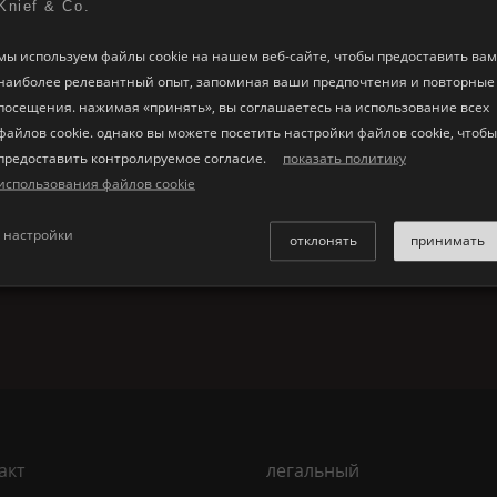
Knief & Co.
мы используем файлы cookie на нашем веб-сайте, чтобы предоставить вам
е размеры
наиболее релевантный опыт, запоминая ваши предпочтения и повторные
посещения. нажимая «принять», вы соглашаетесь на использование всех
файлов cookie. однако вы можете посетить настройки файлов cookie, чтобы
предоставить контролируемое согласие.
показать политику
использования файлов cookie
настройки
отклонять
принимать
акт
легальный