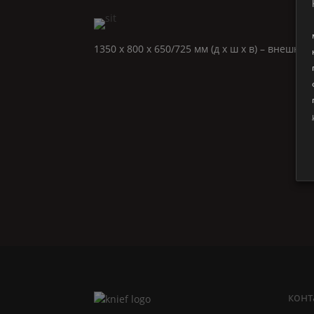
1350 x 800 x 650/725 мм (д x ш x в) – внешни
конт