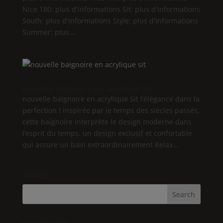
Nice
180: plus d'informations
Sit
: plus d'informations
South
: plus d'informations
Style
: plus d'informations
Summer
: plus...
nouvelle baignoire en acrylique
Sit
nouvelle baignoire en acrylique
Sit
l’élégance dans la
perfection ! inspirée par le temps des siècles passés,
cette baignoire interprète le design moderne dans
l’esprit du temps. un design exclusif et confortable
qui assure un bain extraordinairement
Relax
...
search