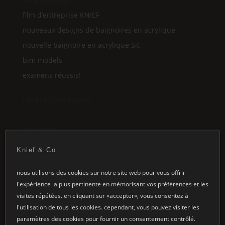
recent posts
film d’entreprise
KNIEF
nouveaux designs de baignoires en acrylique
nouvelle baignoire en acrylique
Sit
bim models
examens réussis!
recent comments
archives
july 2022
Knief & Co.
june 2022
nous utilisons des cookies sur notre site web pour vous offrir
march 2022
l'expérience la plus pertinente en mémorisant vos préférences et les
february 2022
visites répétées. en cliquant sur «accepter», vous consentez à
september 2021
l'utilisation de tous les cookies. cependant, vous pouvez visiter les
february 2019
paramètres des cookies pour fournir un consentement contrôlé.