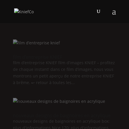
film d’entreprise
KNIEF
film d’entreprise
KNIEF
film d’images
KNIEF
– profitez
de chaque instant! dans ce film d’images, nous vous
montrons un petit aperçu de notre entreprise
KNIEF
à brême. ↜ retour à toutes les...
nouveaux designs de baignoires en acrylique
nouveaux designs de baignoires en acrylique box:
plus d'informations
Nice
170: plus d'informations